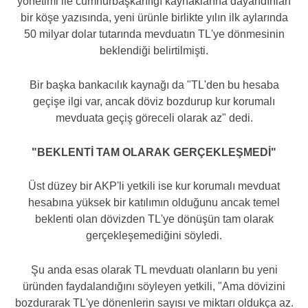
yönetimi ile cumhurbaşkanlığı kaynaklarına dayandırılan
bir köşe yazısında, yeni ürünle birlikte yılın ilk aylarında
50 milyar dolar tutarında mevduatın TL'ye dönmesinin
beklendiği belirtilmişti.
Bir başka bankacılık kaynağı da "TL'den bu hesaba
geçişe ilgi var, ancak döviz bozdurup kur korumalı
mevduata geçiş göreceli olarak az" dedi.
"BEKLENTİ TAM OLARAK GERÇEKLEŞMEDİ"
Üst düzey bir AKP'li yetkili ise kur korumalı mevduat
hesabına yüksek bir katılımın olduğunu ancak temel
beklenti olan dövizden TL'ye dönüşün tam olarak
gerçekleşemediğini söyledi.
Şu anda esas olarak TL mevduatı olanların bu yeni
üründen faydalandığını söyleyen yetkili, "Ama dövizini
bozdurarak TL'ye dönenlerin sayısı ve miktarı oldukça az.