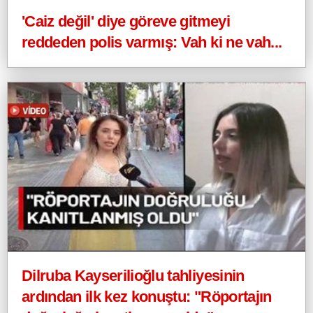
'Caiz değil' diye göreve gitmeyi
reddeden polis varmış: Vah ki ne vah...
Dilruba Kayserilioğlu tahliyesinin
ardından ilk kez konuştu: "Röportajın