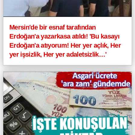
Mersin'de bir esnaf tarafından
Erdoğan'a yazarkasa atıldı! 'Bu kasayı
Erdoğan'a atıyorum! Her yer açlık, Her
yer işsizlik, Her yer adaletsizlik…'