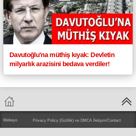
Davutoğlu'na müthiş kıyak: Devletin
milyarlık arazisini bedava verdiler!
Webeyo
Privacy Policy (Gizlilik) ve DMCA
İletişim/Contact