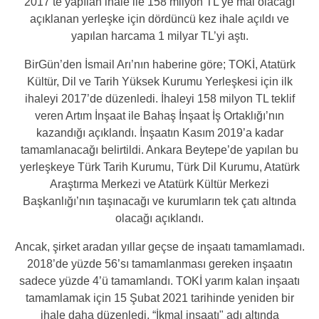
2017’te yapılan ihale ile 158 milyon TL’ye mâl olacağı
açıklanan yerleşke için dördüncü kez ihale açıldı ve
yapılan harcama 1 milyar TL’yi aştı.
BirGün’den İsmail Arı’nın haberine göre; TOKİ, Atatürk
Kültür, Dil ve Tarih Yüksek Kurumu Yerleşkesi için ilk
ihaleyi 2017’de düzenledi. İhaleyi 158 milyon TL teklif
veren Artım İnşaat ile Bahaş İnşaat İş Ortaklığı’nın
kazandığı açıklandı. İnşaatın Kasım 2019’a kadar
tamamlanacağı belirtildi. Ankara Beytepe’de yapılan bu
yerleşkeye Türk Tarih Kurumu, Türk Dil Kurumu, Atatürk
Araştırma Merkezi ve Atatürk Kültür Merkezi
Başkanlığı’nın taşınacağı ve kurumların tek çatı altında
olacağı açıklandı.
Ancak, şirket aradan yıllar geçse de inşaatı tamamlamadı.
2018’de yüzde 56’sı tamamlanması gereken inşaatın
sadece yüzde 4’ü tamamlandı. TOKİ yarım kalan inşaatı
tamamlamak için 15 Şubat 2021 tarihinde yeniden bir
ihale daha düzenledi.
“İkmal inşaatı"
adı altında