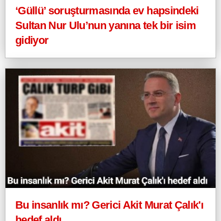
‘Güllü’ soruşturmasında ev hapsindeki
Sultan Nur Ulu’nun yanına tek bir isim
gidiyor
Bu insanlık mı? Gerici Akit Murat Çalık'ı
hedef aldı