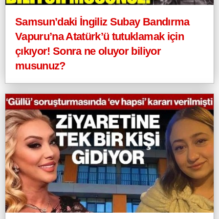
Samsun’daki İngiliz Subay Bandırma
Vapuru’na Atatürk’ü tutuklamak için
çıkıyor! Sonra ne oluyor biliyor
musunuz?