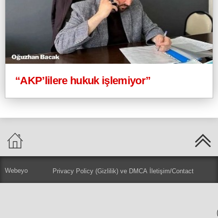
“AKP’lilere hukuk işlemiyor”
Webeyo
Privacy Policy (Gizlilik) ve DMCA
İletişim/Contact