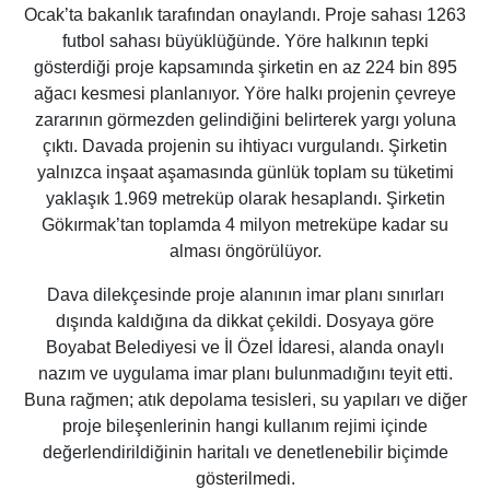
Ocak’ta bakanlık tarafından onaylandı. Proje sahası 1263
futbol sahası büyüklüğünde. Yöre halkının tepki
gösterdiği proje kapsamında şirketin en az 224 bin 895
ağacı kesmesi planlanıyor. Yöre halkı projenin çevreye
zararının görmezden gelindiğini belirterek yargı yoluna
çıktı. Davada projenin su ihtiyacı vurgulandı. Şirketin
yalnızca inşaat aşamasında günlük toplam su tüketimi
yaklaşık 1.969 metreküp olarak hesaplandı. Şirketin
Gökırmak’tan toplamda 4 milyon metreküpe kadar su
alması öngörülüyor.
Dava dilekçesinde proje alanının imar planı sınırları
dışında kaldığına da dikkat çekildi. Dosyaya göre
Boyabat Belediyesi ve İl Özel İdaresi, alanda onaylı
nazım ve uygulama imar planı bulunmadığını teyit etti.
Buna rağmen; atık depolama tesisleri, su yapıları ve diğer
proje bileşenlerinin hangi kullanım rejimi içinde
değerlendirildiğinin haritalı ve denetlenebilir biçimde
gösterilmedi.