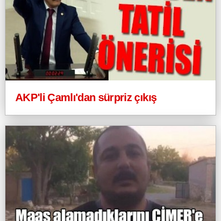
AKP'li Çamlı'dan sürpriz çıkış