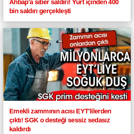
Ahbap'a siber saldırı! Yurt içinden 400
bin saldırı gerçekleşti
Emekli zammının acısı EYT'lilerden
çıktı! SGK o desteği sessiz sedasız
kaldırdı