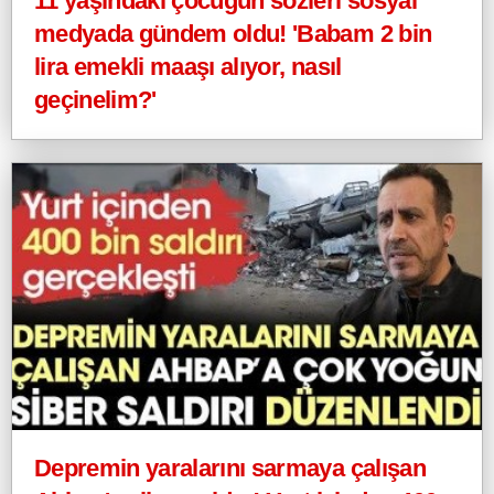
11 yaşındaki çocuğun sözleri sosyal
medyada gündem oldu! 'Babam 2 bin
lira emekli maaşı alıyor, nasıl
geçinelim?'
Depremin yaralarını sarmaya çalışan