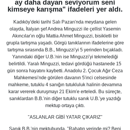
ay daha dayan seviyorum seni
kimseye karışma" ifadeleri yer aldı.
Kadıköy'deki tarihi Salı Pazarı'nda meydana gelen
olayda, İtalyan şef Andrea Minguzzi ile çellist Yasemin
Akıncılar'ın oğlu Mattia Ahmet Minguzzi, bisikletli bir
grupla tartışma yaşadı. Görgü tanıklarının ifadelerine göre
tartışma sırasında B.B., Minguzzi'yi 5 yerinden bıçakladı.
Yanındaki diğer U.B.'nin ise Minguzzi'yi tekmelediği
belirtildi. Yaralı Minguzzi, tedavi gördüğü hastanede 15
gün sonra hayatını kaybetti. Anadolu 2. Çocuk Ağır Ceza
Mahkemesi'nde görülen davanın 5'inci celsesinde
mahkeme, tutuklu 4 sanığın tutukluluk halinin devamına
karar vererek duruşmayı 21 Ekim'e erteledi. Bu süreçte,
sanıklardan B.B.'nin diğer tutuklu sanık U.B.'ye yazdığı
mektup ortaya çıktı.
"ASLANLAR GİBİ YATAR ÇIKARIZ"
Sanık B.B.'nin mektubunda, "Rahatın yerinde mi? Beni