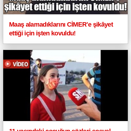
Maaş alamadıklarını CİMER'e şikâyet
ettiği için işten kovuldu!