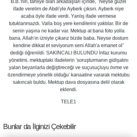
B.B.'nin, tahliye olan arkadaşları içinde, "Neyse güzel
ifade verelim de Abdi'yle Ayberk çıksın. Ayberk niye
acaba öyle ifade verdi. Yanlış ifade vermese
tutuklanmazdı. Valla boş yere kendilerini yaktılar. Bir de
senin yaşına ne kadar var. Mektup at bana foto yolla
bana. Allah'ın izniyle çıkarız bizde baba. Neyse dostum
kendine dikkat et seviyorum seni Allah'a emanet ol"
dediği öğrenildi. SAKINCALI BULUNDU İnfaz kurumu
yönetimi, mektuptaki ifadelerin 'soruşturmanın gidişatını
yalan beyanlarla değiştireceği ve suçusuçluyu övme ve
özendirmeye yönelik olduğu' kanaatine vararak mektubu
sakıncalı buldu. Mektup dava dosyasına delil olarak
eklendi.
TELE1
Bunlar da İlginizi Çekebilir