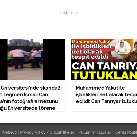
Reklamlar
 Üniversitesi'nde skandal!
Muhammed Yakut ile
it Teğmen İsmail Can
işbirlikleri net olarak tespi
a'nın fotoğrafını mezunu
edildi: Can Tanrıyar tutukl
ğu üniversitede törene
dılar!
|
|
|
Webeyo
Privacy Policy / Gizlilik İlkeleri
Kullanım Koşulları
Çerez Politi