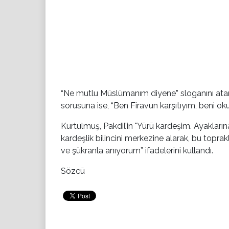
“Ne mutlu Müslümanım diyene” sloganını atan P
sorusuna ise, “Ben Firavun karşıtıyım, beni okuy
Kurtulmuş, Pakdil’in "Yürü kardeşim. Ayakların
kardeşlik bilincini merkezine alarak, bu toprakl
ve şükranla anıyorum” ifadelerini kullandı.
Sözcü