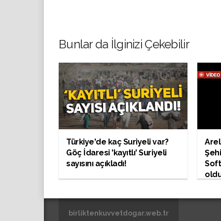
Bunlar da İlginizi Çekebilir
Türkiye'de kaç Suriyeli var?
Arel
Göç İdaresi 'kayıtlı' Suriyeli
Şeh
sayısını açıkladı!
Soft
oldu
alma
birliktenkuvvetdogar.web.tr