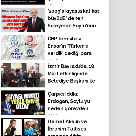
184
izlenme
'2009'a kıyasla kat kat
büyüdü' denen
Süleyman Soylu'nun
sigorta şirketinden
89
izlenme
CHP temsilcisi:
2013 sonrası çizelge
Ensar’ın ‘Türken’e
paylaşımı!
verdik’ dediği para
hesaplarda yok!
95
izlenme
İzmir Bayraklı’da, 18
Mart etkinliğinde
Belediye Başkanı ile
İlçe Mille Eğitim
40
izlenme
Çarpıcı iddia:
Müdürü arasında
Erdoğan, Soylu'yu
tartışma! 'Atatürk
neden görevden
demek zorunuza mı
alamıyor?
66
izlenme
gidiyor?'
Demet Akalın ve
İbrahim Tatlıses