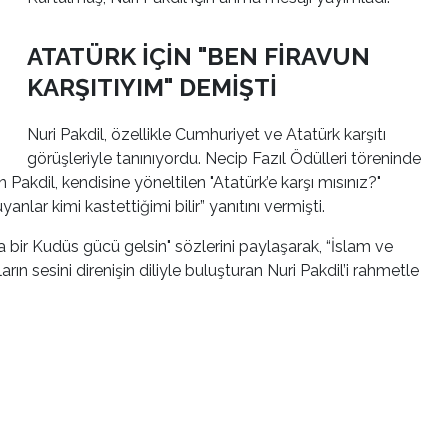
ATATÜRK İÇİN "BEN FİRAVUN
KARŞITIYIM" DEMİŞTİ
Nuri Pakdil, özellikle Cumhuriyet ve Atatürk karşıtı
görüşleriyle tanınıyordu. Necip Fazıl Ödülleri töreninde
akdil, kendisine yöneltilen "Atatürk’e karşı mısınız?"
anlar kimi kastettiğimi bilir” yanıtını vermişti.
a bir Kudüs gücü gelsin" sözlerini paylaşarak, “İslam ve
arın sesini direnişin diliyle buluşturan Nuri Pakdil’i rahmetle