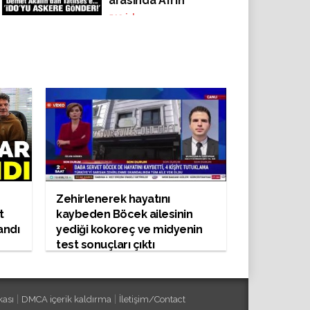
arasında Afrin
gerilimi! "Oğlunu
512
izlenme
askere göndersene"
Zehirlenerek hayatını
t
kaybeden Böcek ailesinin
andı
yediği kokoreç ve midyenin
test sonuçları çıktı
|
|
kası
DMCA içerik kaldırma
İletişim/Contact