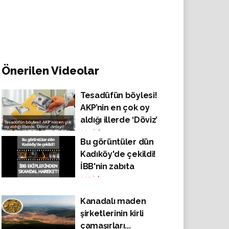
Önerilen Videolar
Tesadüfün böylesi!
AKP’nin en çok oy
aldığı illerde ‘Döviz’
detayı!
114
izlenme
Bu görüntüler dün
Kadıköy'de çekildi!
İBB'nin zabıta
ekiplerinden skandal
125
izlenme
hareket!
Kanadalı maden
şirketlerinin kirli
çamaşırları...