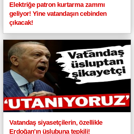
Elektriğe patron kurtarma zammı
geliyor! Yine vatandaşın cebinden
çıkacak!
Vatandaş siyasetçilerin, özellikle
Erdoğan'ın üslubuna tepkili!