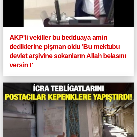
AKP'li vekiller bu bedduaya amin
dediklerine pişman oldu 'Bu mektubu
devlet arşivine sokanların Allah belasını
versin !'