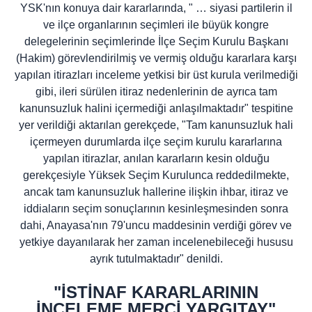
YSK'nın konuya dair kararlarında, " … siyasi partilerin il
ve ilçe organlarının seçimleri ile büyük kongre
delegelerinin seçimlerinde İlçe Seçim Kurulu Başkanı
(Hakim) görevlendirilmiş ve vermiş olduğu kararlara karşı
yapılan itirazları inceleme yetkisi bir üst kurula verilmediği
gibi, ileri sürülen itiraz nedenlerinin de ayrıca tam
kanunsuzluk halini içermediği anlaşılmaktadır" tespitine
yer verildiği aktarılan gerekçede, "Tam kanunsuzluk hali
içermeyen durumlarda ilçe seçim kurulu kararlarına
yapılan itirazlar, anılan kararların kesin olduğu
gerekçesiyle Yüksek Seçim Kurulunca reddedilmekte,
ancak tam kanunsuzluk hallerine ilişkin ihbar, itiraz ve
iddiaların seçim sonuçlarının kesinleşmesinden sonra
dahi, Anayasa'nın 79'uncu maddesinin verdiği görev ve
yetkiye dayanılarak her zaman incelenebileceği hususu
ayrık tutulmaktadır" denildi.
"İSTİNAF KARARLARININ
İNCELEME MERCİ YARGITAY"