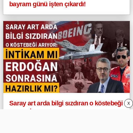
bayram günü işten çıkardı!
Saray art arda bilgi sızdıran o köstebeği
X
arıyor! İntikam mı Erdoğan sonrasına
hazırlık mı?