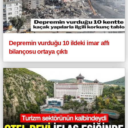
Depremin vurduğu 10 ildeki imar affı
bilançosu ortaya çıktı