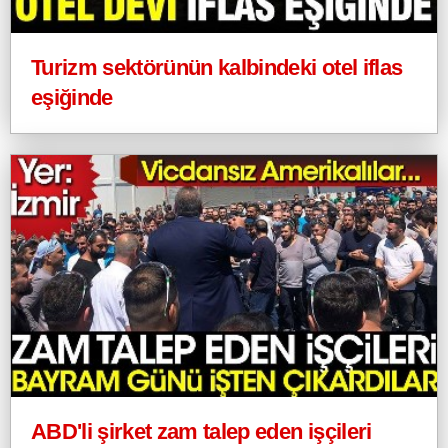
Turizm sektörünün kalbindeki otel iflas
eşiğinde
ABD'li şirket zam talep eden işçileri