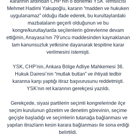
kararının ardından CHP'nin o dönemki YSK Temsilcisi
Mehmet Hadimi Yakupoğlu, kararın “madden ve hukuken
uygulanamaz” olduğu ifade ederek, bu kurultaylardaki
mazbataların geçerli olduğunun ve bu
kongre/kurultaylarda seçilenlerin görevlerine devam
ettiğinin, Anayasa'nın 79'uncu maddesinden kaynaklanan
tam kanunsuzluk yetkisine dayanarak tespitine karar
verilmesini istemişti.
YSK, CHP'nin, Ankara Bölge Adliye Mahkemesi 36.
Hukuk Dairesi’nin “mutlak butlan” ve ihtiyati tedbir
kararına karşı yaptığı itiraz başvurusunu reddetmişti.
YSK'nın ret kararının gerekçesi yazıldı.
Gerekçede, siyasi partilerin seçimli kongrelerinde ilçe
seçim kurulunun gözetim ve denetim görevinin, seçime
geçişle başladığı ve seçimlerin tutanağa bağlanması ve
yapılan itirazların kesin karara bağlanması ile sona erdiği
belirtildi.