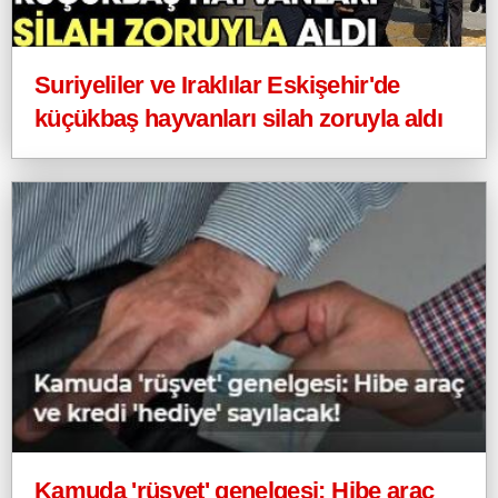
Suriyeliler ve Iraklılar Eskişehir'de
küçükbaş hayvanları silah zoruyla aldı
Kamuda 'rüşvet' genelgesi: Hibe araç