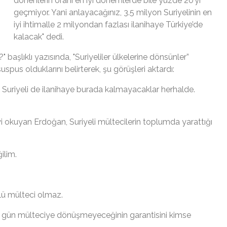
dönenlerin oranı en iyi dönemlerde bile yüzde 20’yi
geçmiyor. Yani anlayacağınız, 3.5 milyon Suriyelinin en
iyi ihtimalle 2 milyondan fazlası ilanihaye Türkiye’de
kalacak" dedi.
?" başlıklı yazısında, "Suriyeliler ülkelerine dönsünler”
uspus olduklarını belirterek, şu görüşleri aktardı:
n Suriyeli de ilanihaye burada kalmayacaklar herhalde.
i okuyan Erdoğan, Suriyeli mültecilerin toplumda yarattığı
ilim.
llü mülteci olmaz.
ir gün mülteciye dönüşmeyeceğinin garantisini kimse