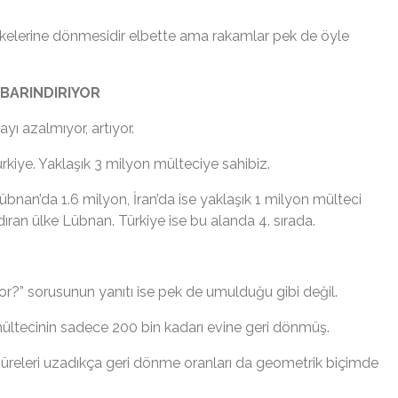
 ülkelerine dönmesidir elbette ama rakamlar pek de öyle
BARINDIRIYOR
yı azalmıyor, artıyor.
kiye. Yaklaşık 3 milyon mülteciye sahibiz.
Lübnan’da 1.6 milyon, İran’da ise yaklaşık 1 milyon mülteci
ıran ülke Lübnan. Türkiye ise bu alanda 4. sırada.
r?” sorusunun yanıtı ise pek de umulduğu gibi değil.
ültecinin sadece 200 bin kadarı evine geri dönmüş.
 süreleri uzadıkça geri dönme oranları da geometrik biçimde