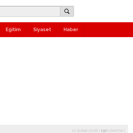
Eğitim
Siyaset
Haber
10 Şubat 2018 (
190
izlenme
)