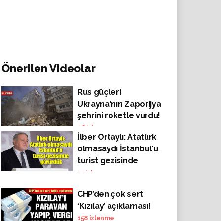
Önerilen Videolar
Rus güçleri
Ukrayna'nın Zaporijya
şehrini roketle vurdu!
Çok sayıda ölü ve
96
izlenme
İlber Ortaylı: Atatürk
yaralı var
olmasaydı İstanbul'u
turist gezisinde
görürdük
52
izlenme
CHP’den çok sert
‘Kızılay’ açıklaması!
158
izlenme