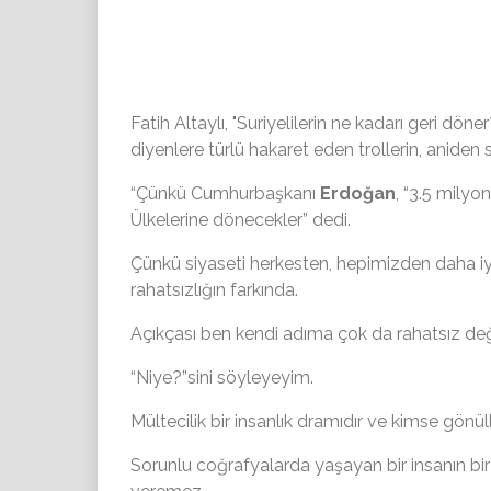
Fatih Altaylı, "Suriyelilerin ne kadarı geri döner
diyenlere türlü hakaret eden trollerin, aniden s
“Çünkü Cumhurbaşkanı
Erdoğan
, “3.5 milyo
Ülkelerine dönecekler” dedi.
Çünkü siyaseti herkesten, hepimizden daha iy
rahatsızlığın farkında.
Açıkçası ben kendi adıma çok da rahatsız değ
“Niye?”sini söyleyeyim.
Mültecilik bir insanlık dramıdır ve kimse gönü
Sorunlu coğrafyalarda yaşayan bir insanın b