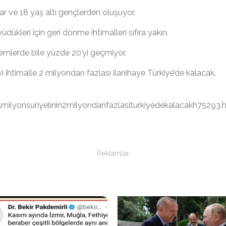
ar ve 18 yaş altı gençlerden oluşuyor.
ükleri için geri dönme ihtimalleri sıfıra yakın.
nemlerde bile yüzde 20’yi geçmiyor.
yi ihtimalle 2 milyondan fazlası ilanihaye Türkiye’de kalacak.
ilyonsuriyelinin2milyondanfazlasiturkiyedekalacakh75293.
Reklamlar