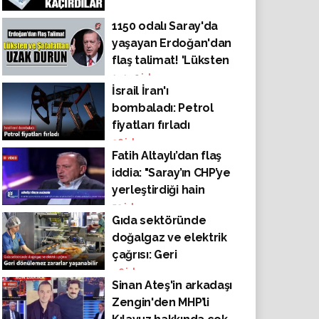
1150 odalı Saray'da
yaşayan Erdoğan'dan
flaş talimat! 'Lüksten
ve şatafattan uzak
14140
izlenme
İsrail İran'ı
durun'
bombaladı: Petrol
fiyatları fırladı
26
izlenme
Fatih Altaylı’dan flaş
iddia: "Saray’ın CHP’ye
yerleştirdiği hain
odur"
52
izlenme
Gıda sektöründe
doğalgaz ve elektrik
çağrısı: Geri
dönülemez zararlar
46
izlenme
Sinan Ateş'in arkadaşı
yaşanabilir
Zengin'den MHP’li