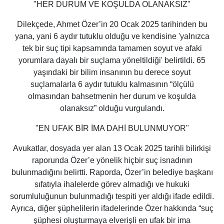
"HER DURUM VE KOŞULDA OLANAKSIZ"
Dilekçede, Ahmet Özer’in 20 Ocak 2025 tarihinden bu
yana, yani 6 aydır tutuklu olduğu ve kendisine '
yalnızca
tek bir suç tipi kapsamında tamamen soyut ve afaki
yorumlara dayalı bir suçlama yöneltildiği'
belirtildi. 65
yaşındaki bir bilim insanının bu derece soyut
suçlamalarla 6 aydır tutuklu kalmasının
“ölçülü
olmasından bahsetmenin her durum ve koşulda
olanaksız”
olduğu vurgulandı.
"EN UFAK BİR İMA DAHİ BULUNMUYOR"
Avukatlar, dosyada yer alan 13 Ocak 2025 tarihli bilirkişi
raporunda Özer’e yönelik hiçbir suç isnadının
bulunmadığını belirtti. Raporda, Özer’in belediye başkanı
sıfatıyla ihalelerde görev almadığı ve hukuki
sorumluluğunun bulunmadığı tespiti yer aldığı ifade edildi.
Ayrıca, diğer şüphelilerin ifadelerinde Özer hakkında
“suç
şüphesi oluşturmaya elverişli en ufak bir ima