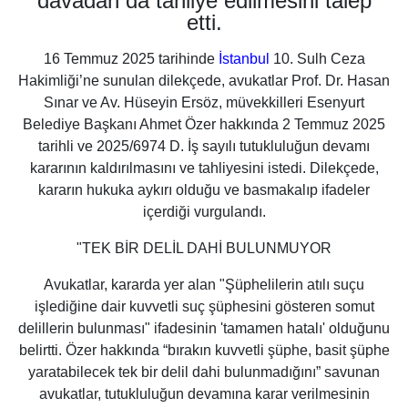
davadan da tahliye edilmesini talep
etti.
16 Temmuz 2025 tarihinde
İstanbul
10. Sulh Ceza
Hakimliği’ne sunulan dilekçede, avukatlar Prof. Dr. Hasan
Sınar ve Av. Hüseyin Ersöz, müvekkilleri Esenyurt
Belediye Başkanı Ahmet Özer hakkında 2 Temmuz 2025
tarihli ve 2025/6974 D. İş sayılı tutukluluğun devamı
kararının kaldırılmasını ve tahliyesini istedi. Dilekçede,
kararın hukuka aykırı olduğu ve basmakalıp ifadeler
içerdiği vurgulandı.
"TEK BİR DELİL DAHİ BULUNMUYOR
Avukatlar, kararda yer alan
"Şüphelilerin atılı suçu
işlediğine dair kuvvetli suç şüphesini gösteren somut
delillerin bulunması"
ifadesinin
'tamamen hatalı'
olduğunu
belirtti. Özer hakkında
“bırakın kuvvetli şüphe, basit şüphe
yaratabilecek tek bir delil dahi bulunmadığını”
savunan
avukatlar, tutukluluğun devamına karar verilmesinin