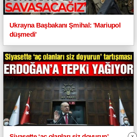
Ukrayna Başbakanı Şmihal: 'Mariupol
düşmedi'
Siyasette ‘aç olanları siz doyurun’
X