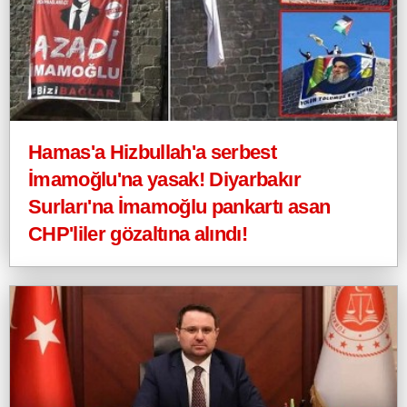
Hamas'a Hizbullah'a serbest
İmamoğlu'na yasak! Diyarbakır
Surları'na İmamoğlu pankartı asan
CHP'liler gözaltına alındı!