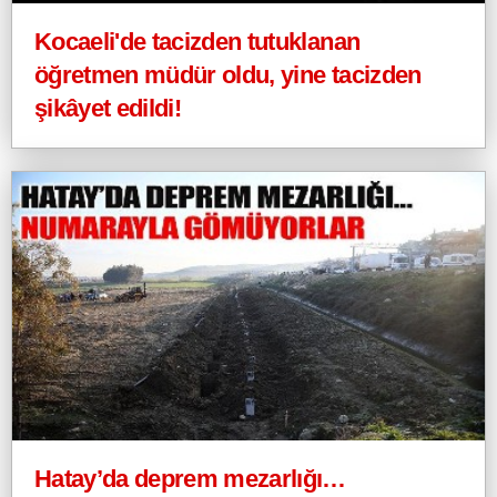
Kocaeli'de tacizden tutuklanan
öğretmen müdür oldu, yine tacizden
şikâyet edildi!
Hatay’da deprem mezarlığı…