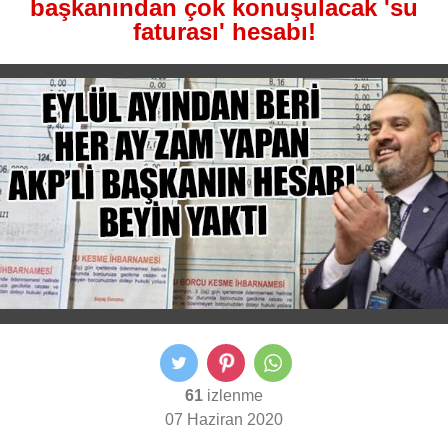
başkanından çok konuşulacak 'su
faturası' hesabı!
61
izlenme
07 Haziran 2020