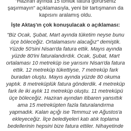
"Haziran ayında 15 tonluk fatura görürseniz
şaşırmayın" açıklamasıyla, yeni bir tartışmanın da
kapısını aralamış oldu.
İşte Aktaş'ın çok konuşulacak o açıklaması:
"Biz Ocak, Şubat, Mart ayında tüketim neyse bunu
üçe böleceğiz. Ortalamasını alacağız" demiştik.
Yüzde 50'sini Nisan'da fatura ettik. Mayıs ayında
yüzde 80'ini faturalandırdık. Ocak, Şubat, Mart
ortalaması 10 metreküp ise yarısını Nisan'da fatura
ettik. 12 metreküp tükettiyse, 7 metreküp fark
buradan oluştu. Mayıs ayında yüzde 80 okuma
yaptık. 8 metreküplük fatura gönderdik. 4 metreküp
fark ile iki aylık 11 metreküp oluştu. 11 metreküpü
üçe böleceğiz. Haziran ayından itibaren yansıttık
ama 15 metreküpten fazla faturalandırma
yapmadık. Kalan açığı ise Temmuz ve Ağustos'a
ekleyeceğiz. İlçe belediyeleri katı atık toplama
bedellerinin hepsini bize fatura ettiler. Nihayetinde