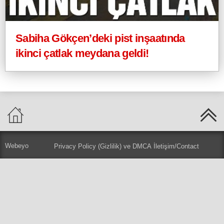
Sabiha Gökçen’deki pist inşaatında
ikinci çatlak meydana geldi!
Webeyo
Privacy Policy (Gizlilik) ve DMCA
İletişim/Contact