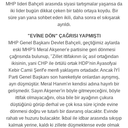
MHP lideri Bahçeli arasında siyasi tartışmalar yaşansa da
iki lider bugün dikkat çeken bir tablo ortaya koydu. Bir
süre yan yana sohbet eden ikili, daha sonra el sıkışarak
ayrıldı.
"EVİNE DÖN" ÇAĞRISI YAPMIŞTI
MHP Genel Başkanı Devlet Bahçeli, geçtiğimiz aylarda
eski MHP'li Meral Akşener'e partisine geri dönmesi
çağrısında bulunup, "Zillet ittifakının üç asıl ortağından
ikisinin, yani CHP ile örtülü ortak HDP'nin Ayasofyai
Kebir Camii Şerif'e menfi yaklaşımı ortadadır. Ancak İYİ
Parti Genel Başkanı son hareketiyle onlardan ayrışmış,
ayrı düşmüştür. Meral Hanım'ın kendisi adına hayırlı bir
gelişmedir. Sayın Akşener'in böyle gitmeyeceğini, böyle
ittifak olmayacağını, olsa bile bir ayağının çukura
düştüğünü görüp derhal ve çok kısa süre içinde evine
dönmesi doğru ve tutarlı bir davranış olacaktır. Evinde
rahatı ve huzuru bulacaktır. İkbal ile idbar arasında sıkışıp
kalmak yerine, kaldı ki zillete düşmektense evde olmak