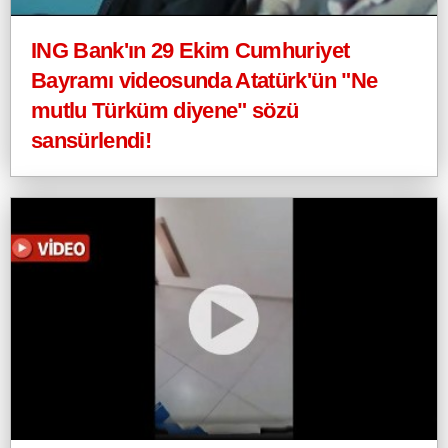
ING Bank'ın 29 Ekim Cumhuriyet
Bayramı videosunda Atatürk'ün "Ne
mutlu Türküm diyene" sözü
sansürlendi!