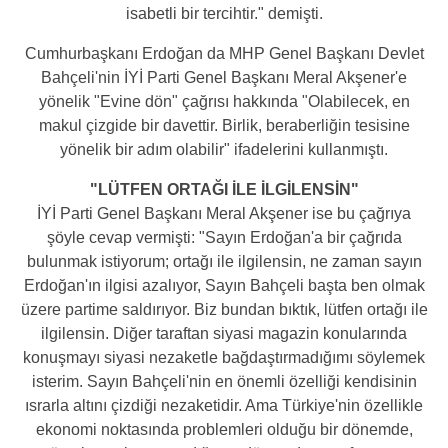
isabetli bir tercihtir." demişti.
Cumhurbaşkanı Erdoğan da MHP Genel Başkanı Devlet
Bahçeli'nin İYİ Parti Genel Başkanı Meral Akşener'e
yönelik "Evine dön" çağrısı hakkında "Olabilecek, en
makul çizgide bir davettir. Birlik, beraberliğin tesisine
yönelik bir adım olabilir" ifadelerini kullanmıştı.
"LÜTFEN ORTAĞI İLE İLGİLENSİN"
İYİ Parti Genel Başkanı Meral Akşener ise bu çağrıya
şöyle cevap vermişti: "Sayın Erdoğan'a bir çağrıda
bulunmak istiyorum; ortağı ile ilgilensin, ne zaman sayın
Erdoğan'ın ilgisi azalıyor, Sayın Bahçeli başta ben olmak
üzere partime saldırıyor. Biz bundan bıktık, lütfen ortağı ile
ilgilensin. Diğer taraftan siyasi magazin konularında
konuşmayı siyasi nezaketle bağdaştırmadığımı söylemek
isterim. Sayın Bahçeli'nin en önemli özelliği kendisinin
ısrarla altını çizdiği nezaketidir. Ama Türkiye'nin özellikle
ekonomi noktasında problemleri olduğu bir dönemde,