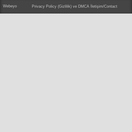
Webeyo
Privacy Policy (Gizlilik) ve DMCA
İletişim/Contact