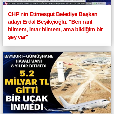
CHP'nin Etimesgut Belediye Başkan
adayı Erdal Beşikçioğlu: "Ben rant
bilmem, imar bilmem, ama bildiğim bir
şey var"