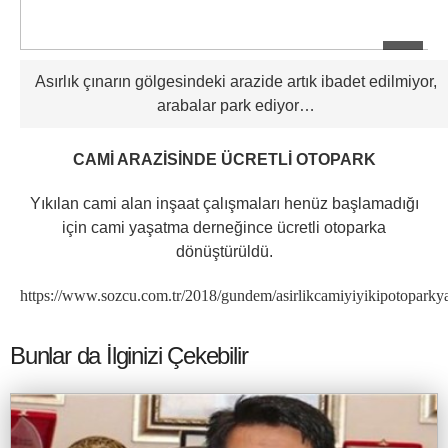
Asırlık çınarın gölgesindeki arazide artık ibadet edilmiyor,
arabalar park ediyor…
CAMİ ARAZİSİNDE ÜCRETLİ OTOPARK
Yıkılan cami alan inşaat çalışmaları henüz başlamadığı
için cami yaşatma derneğince ücretli otoparka
dönüştürüldü.
https://www.sozcu.com.tr/2018/gundem/asirlikcamiyiyikipotoparky
Bunlar da İlginizi Çekebilir