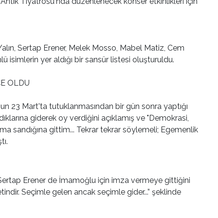
ntik Tiyatrosu'nda düzenlenecek konser etkinlikleri için
 Yalın, Sertap Erener, Melek Mosso, Mabel Matiz, Cem
 isimlerin yer aldığı bir sansür listesi oluşturuldu.
ÇE OLDU
un 23 Mart'ta tutuklanmasından bir gün sonra yaptığı
klarına giderek oy verdiğini açıklamış ve "Demokrasi,
ma sandığına gittim... Tekrar tekrar söylemeli; Egemenlik
ştı.
n Sertap Erener de İmamoğlu için imza vermeye gittiğini
indir. Seçimle gelen ancak seçimle gider...” şeklinde