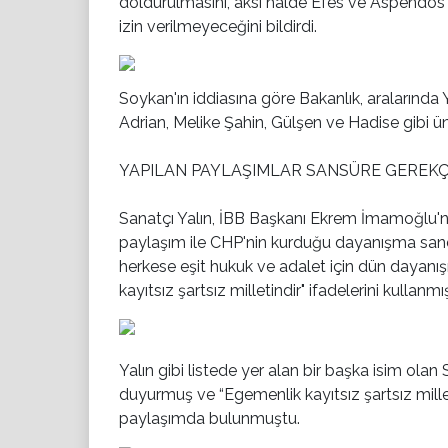
doldurulmasını, aksi halde Efes ve Aspendos A
izin verilmeyeceğini bildirdi.
Soykan'ın iddiasına göre Bakanlık, aralarında
Adrian, Melike Şahin, Gülşen ve Hadise gibi ünlü
YAPILAN PAYLAŞIMLAR SANSÜRE GEREK
Sanatçı Yalın, İBB Başkanı Ekrem İmamoğlu'n
paylaşım ile CHP'nin kurduğu dayanışma sandı
herkese eşit hukuk ve adalet için dün dayanış
kayıtsız şartsız milletindir" ifadelerini kullanmı
Yalın gibi listede yer alan bir başka isim ola
duyurmuş ve “Egemenlik kayıtsız şartsız millet
paylaşımda bulunmuştu.