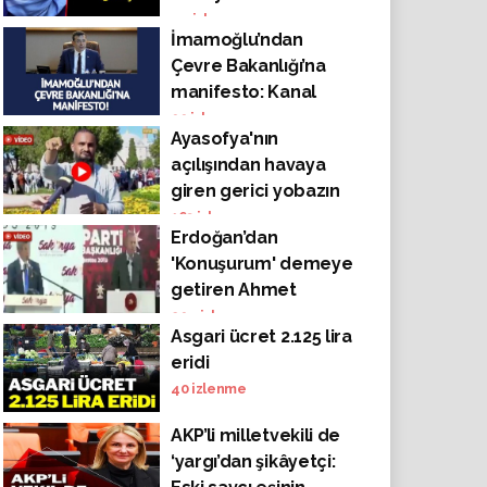
Taşkesenlioğlu da
44
izlenme
İmamoğlu’ndan
gitmiş"
Çevre Bakanlığı’na
manifesto: Kanal
İstanbul’da halkın
99
izlenme
Ayasofya'nın
katılımı yok
açılışından havaya
giren gerici yobazın
biri, Atatürk'ten
163
izlenme
Erdoğan’dan
hesap sorabileceğini
'Konuşurum' demeye
zannetmeye
getiren Ahmet
başlamış!
Davutoğlu’na
294
izlenme
Asgari ücret 2.125 lira
'Memleketi ateşe
eridi
atma !'
40
izlenme
AKP’li milletvekili de
‘yargı’dan şikâyetçi: