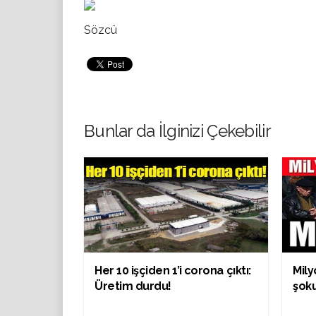
Sözcü
Bunlar da İlginizi Çekebilir
Her 10 işçiden 1’i corona çıktı:
Mil
Üretim durdu!
şoku