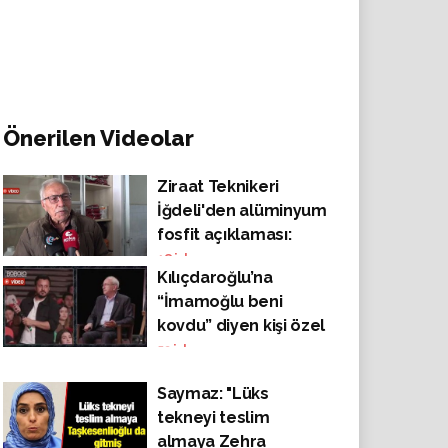
Önerilen Videolar
Ziraat Teknikeri
İğdeli'den alüminyum
fosfit açıklaması:
“İnsanlar tehlikesini
18
izlenme
Kılıçdaroğlu’na
anlayamaz, kişiyi
“İmamoğlu beni
anında zehirler. 72
kovdu” diyen kişi özel
saat tamamen kapalı
şirket çalışanı çıktı!
53
izlenme
tutulması gerek”
Saymaz: "Lüks
tekneyi teslim
almaya Zehra