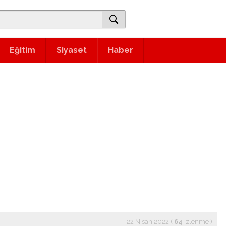
Eğitim
Siyaset
Haber
22 Nisan 2022 (
64
izlenme
)