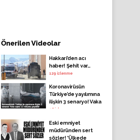
Önerilen Videolar
Hakkari’den acı
haber! Şehit var…
129
izlenme
Koronavirüsün
Türkiye’de yayılımına
ilişkin 3 senaryo! Vaka
sayısı 3,5 milyonu
96
izlenme
geçebilir
Eski emniyet
müdüründen sert
sözler! 'Ülkede