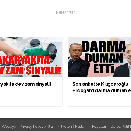
Reklamlar
yakıta dev zam sinyali!
Son ankette Kılıçdaroğlu
Erdoğan'ı darma duman et
|
|
|
Webeyo
Privacy Policy / Gizlilik İlkeleri
Kullanım Koşulları
Çerez Politi