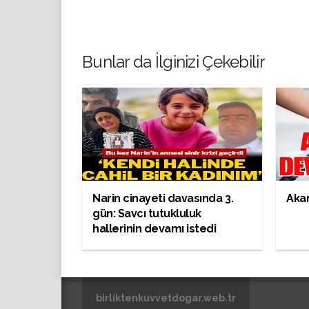
Bunlar da İlginizi Çekebilir
Narin cinayeti davasında 3.
Akar
gün: Savcı tutukluluk
hallerinin devamı istedi
birliktenkuvvetdogar.web.tr