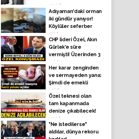
mafya varsa ya siz
201
izlenme
Adıyaman'daki orman
buna ortaksınız ya da
iki gündür yanıyor!
acemisiniz'
Köylüler seferber
oldu
17
izlenme
CHP lideri Özel, Akın
Gürlek'e süre
vermişti! Üzerinden 3
gün geçti 'resmi mal
23
izlenme
Her karar zenginden
varlığı bildirimi' henüz
ve sermayeden yana:
gelmediği için
Şimdi de emekli
açıklama bekletiliyor
maaşına haciz yolunu
22
izlenme
Özel teknesi olan
açtılar
tam kapanmada
denize çıkabilecek!
115
izlenme
"Ne istedilerse"
aldılar, dünya rekoru