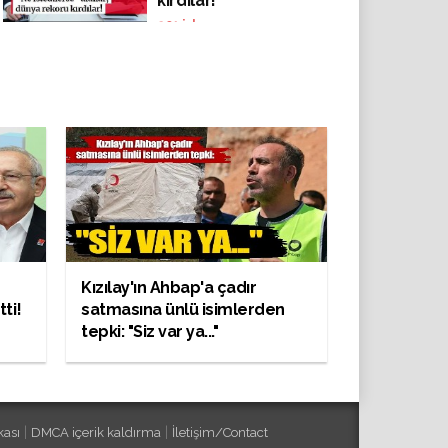
kırdılar!
201
izlenme
Kızılay'ın Ahbap'a çadır
ti!
satmasına ünlü isimlerden
tepki: "Siz var ya..."
|
|
kası
DMCA içerik kaldırma
İletişim/Contact