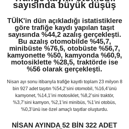
sayısında büyük düşüş
TÜİK'in dün açıkladığı istatistiklere
göre trafiğe kaydı yapılan taşıt
sayısında %44,2 azalış gerçekleşti.
Bu azalış otomobilde %45,7,
minibüste %76,5, otobüste %56,7,
kamyonette %50, kamyonda %60,9,
motosiklette %28,5, traktörde ise
%56 olarak gerçekleşti.
Nisan ayı sonu itibarıyla trafiğe kayıtlı toplam 23 milyon 8
bin 927 adet taşıtın %54,2’sini otomobil, %16,4’ünü
kamyonet, %14,1’ini motosiklet, %8,2’sini traktör,
%3,7’sini kamyon, %2,1’ini minibüs, %1’ini otobüs,
%0,3’ünü ise özel amaçlı taşıtlar oluşturdu.
NİSAN AYINDA 52 BİN 322 ADET