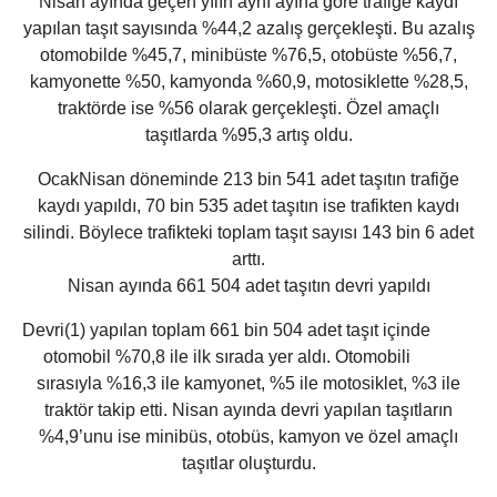
Nisan ayında geçen yılın aynı ayına göre trafiğe kaydı
yapılan taşıt sayısında %44,2 azalış gerçekleşti. Bu azalış
otomobilde %45,7, minibüste %76,5, otobüste %56,7,
kamyonette %50, kamyonda %60,9, motosiklette %28,5,
traktörde ise %56 olarak gerçekleşti. Özel amaçlı
taşıtlarda %95,3 artış oldu.
OcakNisan döneminde 213 bin 541 adet taşıtın trafiğe
kaydı yapıldı, 70 bin 535 adet taşıtın ise trafikten kaydı
silindi. Böylece trafikteki toplam taşıt sayısı 143 bin 6 adet
arttı.
Nisan ayında 661 504 adet taşıtın devri yapıldı
Devri(1) yapılan toplam 661 bin 504 adet taşıt içinde
otomobil %70,8 ile ilk sırada yer aldı. Otomobili
sırasıyla %16,3 ile kamyonet, %5 ile motosiklet, %3 ile
traktör takip etti. Nisan ayında devri yapılan taşıtların
%4,9’unu ise minibüs, otobüs, kamyon ve özel amaçlı
taşıtlar oluşturdu.