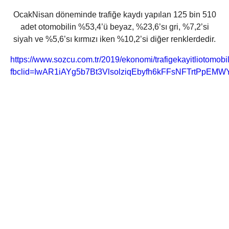
OcakNisan döneminde trafiğe kaydı yapılan 125 bin 510
adet otomobilin %53,4’ü beyaz, %23,6’sı gri, %7,2’si
siyah ve %5,6’sı kırmızı iken %10,2’si diğer renklerdedir.
https://www.sozcu.com.tr/2019/ekonomi/trafigekayitliotomo
fbclid=IwAR1iAYg5b7Bt3VlsolziqEbyfh6kFFsNFTrtPpEM