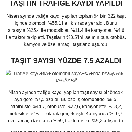
TAŞITIN TRAFİĞE KAYDI YAPILDI
Nisan ayında trafiğe kaydı yapılan toplam 54 bin 322 taşıt
içinde otomobil %55,1 ile ilk sırada yer aldı. Bunu
sırasıyla %25,4 ile motosiklet, %11,4 ile kamyonet, %4,6
ile traktör takip etti. Taşıtların %3,5’ini ise minibüs, otobüs,
kamyon ve özel amaçlı taşıtlar oluşturdu.
TAŞIT SAYISI YÜZDE 7.5 AZALDI
Nisan ayında trafiğe kaydı yapılan taşıt sayısı bir önceki
aya göre %7,5 azaldı. Bu azalış otomobilde %8,5,
minibüste %44,7, otobüste %22,6, kamyonette %18,2,
motosiklette %1,1 olarak gerçekleşti. Kamyonda %10,7,
özel amaçlı taşıtlarda %59, traktörde ise %5,2 artış oldu.