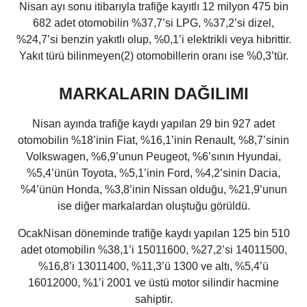
Nisan ayı sonu itibarıyla trafiğe kayıtlı 12 milyon 475 bin
682 adet otomobilin %37,7’si LPG, %37,2’si dizel,
%24,7’si benzin yakıtlı olup, %0,1’i elektrikli veya hibrittir.
Yakıt türü bilinmeyen(2) otomobillerin oranı ise %0,3’tür.
MARKALARIN DAĞILIMI
Nisan ayında trafiğe kaydı yapılan 29 bin 927 adet
otomobilin %18’inin Fiat, %16,1’inin Renault, %8,7’sinin
Volkswagen, %6,9’unun Peugeot, %6’sının Hyundai,
%5,4’ünün Toyota, %5,1’inin Ford, %4,2’sinin Dacia,
%4’ünün Honda, %3,8’inin Nissan olduğu, %21,9’unun
ise diğer markalardan oluştuğu görüldü.
OcakNisan döneminde trafiğe kaydı yapılan 125 bin 510
adet otomobilin %38,1’i 15011600, %27,2’si 14011500,
%16,8’i 13011400, %11,3’ü 1300 ve altı, %5,4’ü
16012000, %1’i 2001 ve üstü motor silindir hacmine
sahiptir.