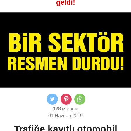
geldi!
128
izlenme
01 Haziran 2019
Trafiğe kayıtlı otomobil