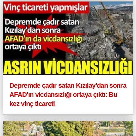
Depremde çadır satan Kızılay'dan sonra
AFAD'ın vicdansızlığı ortaya çıktı: Bu
kez vinç ticareti