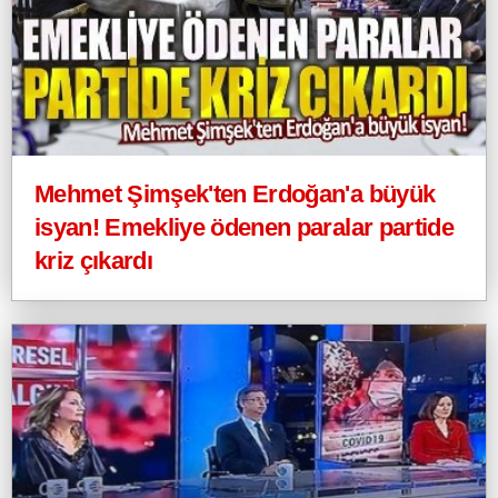
Mehmet Şimşek'ten Erdoğan'a büyük
isyan! Emekliye ödenen paralar partide
kriz çıkardı