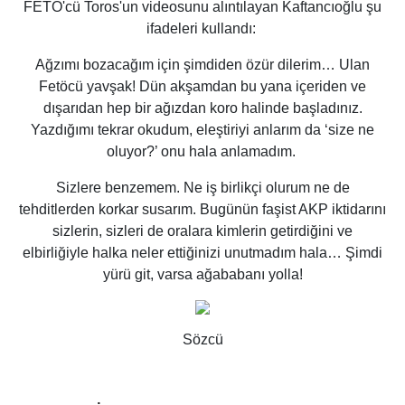
FETÖ'cü Toros'un videosunu alıntılayan Kaftancıoğlu şu
ifadeleri kullandı:
Ağzımı bozacağım için şimdiden özür dilerim… Ulan
Fetöcü yavşak! Dün akşamdan bu yana içeriden ve
dışarıdan hep bir ağızdan koro halinde başladınız.
Yazdığımı tekrar okudum, eleştiriyi anlarım da ‘size ne
oluyor?’ onu hala anlamadım.
Sizlere benzemem. Ne iş birlikçi olurum ne de
tehditlerden korkar susarım. Bugünün faşist AKP iktidarını
sizlerin, sizleri de oralara kimlerin getirdiğini ve
elbirliğiyle halka neler ettiğinizi unutmadım hala… Şimdi
yürü git, varsa ağababanı yolla!
Sözcü