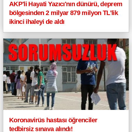
AKP'li Hayati Yazıcı'nın dünürü, deprem
bölgesinden 2 milyar 879 milyon TL’lik
ikinci ihaleyi de aldı
Koronavirüs hastası öğrenciler
tedbirsiz sınava alındı!