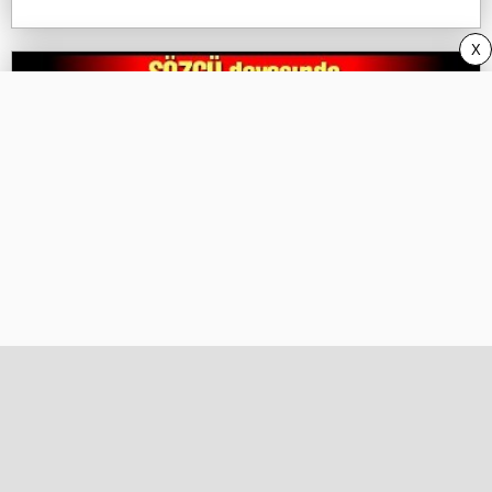
X
SÖZCÜ Davası’nda skandal karar!
Hukuksuzluk devam ediyor