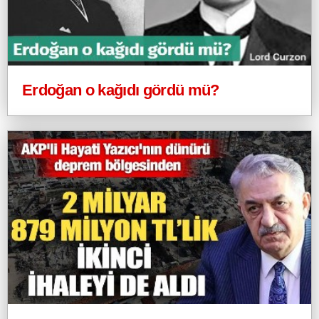
Erdoğan o kağıdı gördü mü?