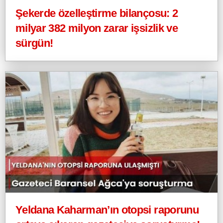
Şekerde özelleştirme bilançosu: 2
milyar 382 milyon zarar işsizlik ve
sürgün!
Yeldana Kaharman’ın otopsi raporunu