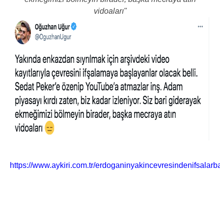
vidoaları"
https://www.aykiri.com.tr/erdoganinyakincevresindenifsalarba