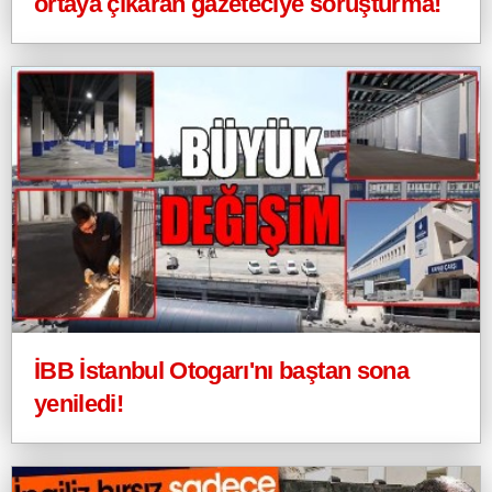
ortaya çıkaran gazeteciye soruşturma!
İBB İstanbul Otogarı'nı baştan sona
yeniledi!