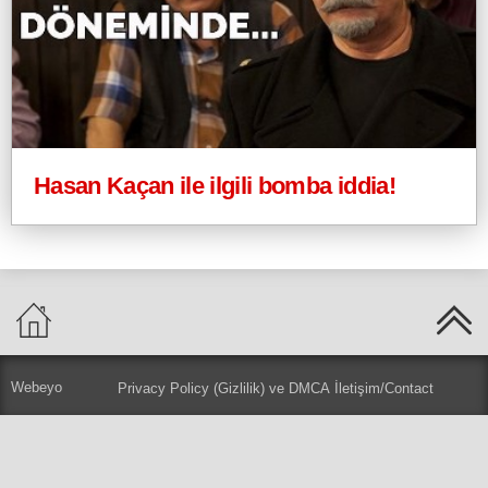
Hasan Kaçan ile ilgili bomba iddia!
Webeyo
Privacy Policy (Gizlilik) ve DMCA
İletişim/Contact