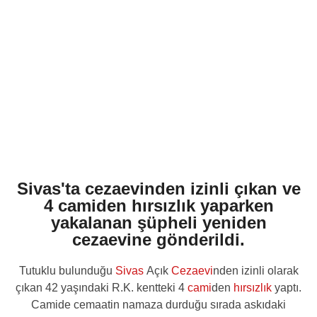
Sivas'ta cezaevinden izinli çıkan ve
4 camiden hırsızlık yaparken
yakalanan şüpheli yeniden
cezaevine gönderildi.
Tutuklu bulunduğu
Sivas
Açık
Cezaevi
nden izinli olarak
çıkan 42 yaşındaki R.K. kentteki 4
cami
den
hırsızlık
yaptı.
Camide cemaatin namaza durduğu sırada askıdaki