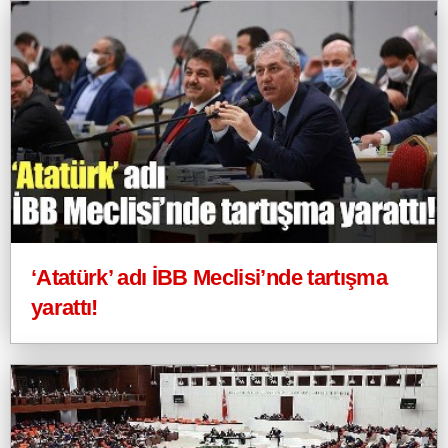
‘Atatürk’ adı İBB Meclisi’nde tartışma
yarattı!