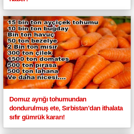
Domuz ayrığı tohumundan
dondurulmuş ete, Sırbistan’dan ithalata
sıfır gümrük kararı!