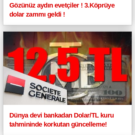
Gözünüz aydın evetçiler ! 3.Köprüye
dolar zammı geldi !
Dünya devi bankadan Dolar/TL kuru
tahmininde korkutan güncelleme!