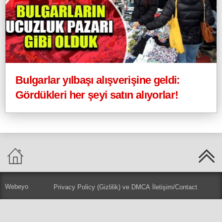
Bulgarlar yılbaşı alışverişine geldi:
Gördükleri her şeyi satın alıyorlar!
Webeyo
Privacy Policy (Gizlilik) ve DMCA
İletişim/Contact