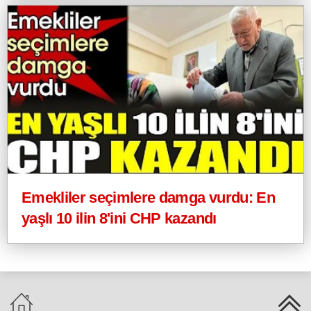
Emekliler seçimlere damga vurdu: En
yaşlı 10 ilin 8'ini CHP kazandı