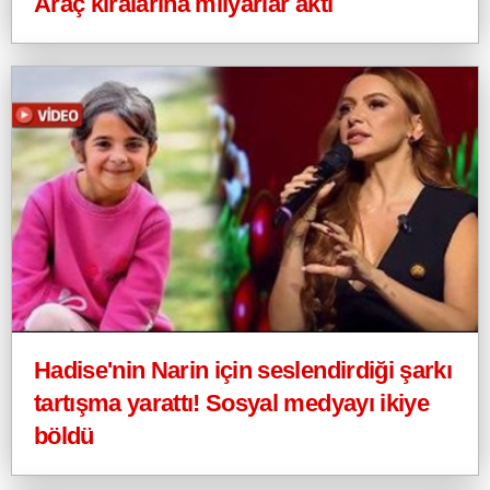
Araç kiralarına milyarlar aktı
Hadise'nin Narin için seslendirdiği şarkı
tartışma yarattı! Sosyal medyayı ikiye
böldü