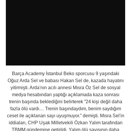
Barça Academy İstanbul Beko sporcusu 9 yaşındaki
Oğuz Arda Sel ve babası Hakan Sel de, kazada hayatını
yitirmişti. Arda'nın acılı annesi Mısra Öz Sel de sosyal
medya hesabından yaptığı açıklamada kaza sonrası
trenin başında beklediğini belirterek ”24 kişi değil daha
fazla ölü vardı… Trenin başındaydım, benim saydığım
ceset ile açıklanan sayı uyuşmuyor.” demişti. Mısra Sel'in
iddiaları, CHP Uşak Milletvekili Özkan Yalım tarafından
TBMM gündemine getirildi. Yalım ölü sayısının daha