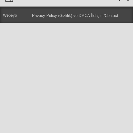
Webeyo
Privacy Policy (Gizlilik) ve DMCA
İletişim/Contact