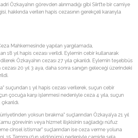
Kadri Özkaya’nın görevden alınmadığı gibi Siirt’te bir camiye
lgisi, hakkında verilen hapis cezasının gerekçeli kararıyla
 Ceza Mahkemesinde yapılan yargılamada,
n 18 yıl hapis cezası verildi. Eylemin cebir kullanarak
idilerek Özkaya’nın cezası 27 yıla çıkarıldı. Eylemin teşebbüs
ezası 20 yıl 3 aya, daha sonra sanığın geleceği üzerindeki
ildi.
” suçundan 1 yıl hapis cezası verilerek, suçun cebir
Suçun çocuğa karşı işlenmesi nedeniyle ceza 4 yıla, suçun
ıkarıldı.
i hürriyetinden yoksun bırakma”
suçlarından Özkaya’ya 21 yıl
mu görevinin veya hizmet ilişkisinin sağladığı nüfuz
leme cinsel istismar” suçlarından ise ceza verme yoluna
ni, 15 Temmuz’un yıldönümü nedeniyle camide sela