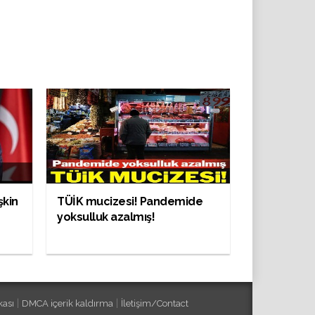
şkin
TÜİK mucizesi! Pandemide
yoksulluk azalmış!
|
|
kası
DMCA içerik kaldırma
İletişim/Contact