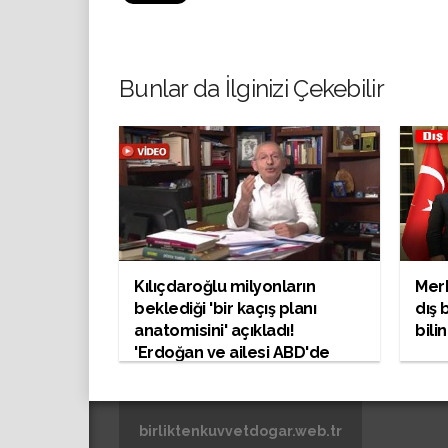
Bunlar da İlginizi Çekebilir
Kılıçdaroğlu milyonların
Merk
beklediği 'bir kaçış planı
dış 
anatomisini' açıkladı!
bili
'Erdoğan ve ailesi ABD'de
paravan vakıf kurdu; TÜRGEV
ve Ensar 1 milyar lira taşıdı'
birliktenkuvvetdogar.web.tr