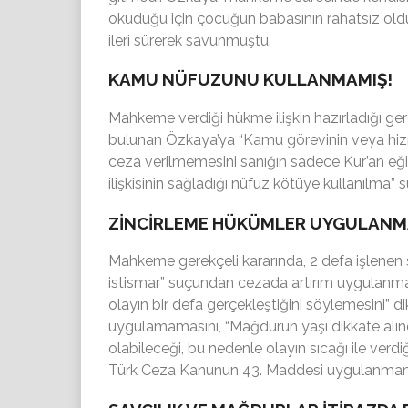
okuduğu için çocuğun babasının rahatsız ol
ileri sürerek savunmuştu.
KAMU NÜFUZUNU KULLANMAMIŞ!
Mahkeme verdiği hükme ilişkin hazırladığı ger
bulunan Özkaya’ya “Kamu görevinin veya hizme
ceza verilmemesini sanığın sadece Kur’an eği
ilişkisinin sağladığı nüfuz kötüye kullanılma”
ZİNCİRLEME HÜKÜMLER UYGULANM
Mahkeme gerekçeli kararında, 2 defa işlenen s
istismar” suçundan cezada artırım uygulanma
olayın bir defa gerçekleştiğini söylemesini” 
uygulamamasını,
“Mağdurun yaşı dikkate alı
olabileceği, bu nedenle olayın sıcağı ile verdi
Türk Ceza Kanunun 43. Maddesi uygulanmamı