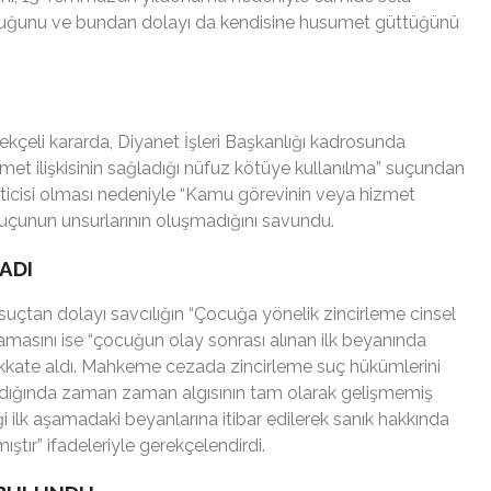
duğunu ve bundan dolayı da kendisine husumet güttüğünü
ekçeli kararda, Diyanet İşleri Başkanlığı kadrosunda
t ilişkisinin sağladığı nüfuz kötüye kullanılma” suçundan
ticisi olması nedeniyle “Kamu görevinin veya hizmet
 suçunun unsurlarının oluşmadığını savundu.
ADI
uçtan dolayı savcılığın “Çocuğa yönelik zincirleme cinsel
masını ise “çocuğun olay sonrası alınan ilk beyanında
dikkate aldı. Mahkeme cezada zincirleme suç hükümlerini
ndığında zaman zaman algısının tam olarak gelişmemiş
ği ilk aşamadaki beyanlarına itibar edilerek sanık hakkında
ştır”
ifadeleriyle gerekçelendirdi.