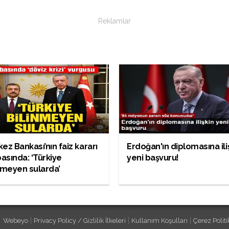
Reklamlar
ez Bankası’nın faiz kararı
Erdoğan'ın diplomasına ili
basında: ‘Türkiye
yeni başvuru!
nmeyen sularda’
|
|
|
Webeyo
Privacy Policy / Gizlilik İlkeleri
Kullanım Koşulları
Çerez Politi