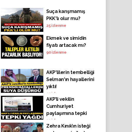
Suça karışmamış
PKK'lı olur mu?
25
izlenme
Ekmek ve simidin
fiyatı artacak mı?
90
izlenme
AKP'lilerin tembelliği
Selman'ın hayallerini
yıktı!
23
izlenme
AKP’li vekilin
Cumhuriyet
paylaşımına tepki
yağdı
39
izlenme
Zehra Kınık’ın isteği