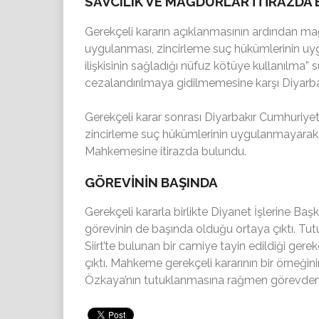
SAVCILIK VE MAĞDURLAR İTİRAZDA
Gerekçeli kararın açıklanmasının ardından mağ
uygulanması, zincirleme suç hükümlerinin 
ilişkisinin sağladığı nüfuz kötüye kullanılma”
s
cezalandırılmaya gidilmemesine karşı Diyarb
Gerekçeli karar sonrası Diyarbakır Cumhuriye
zincirleme suç hükümlerinin uygulanmayarak 
Mahkemesine itirazda bulundu.
GÖREVİNİN BAŞINDA
Gerekçeli kararla birlikte Diyanet İşlerine B
görevinin de başında olduğu ortaya çıktı. Tu
Siirt’te bulunan bir camiye tayin edildiği gere
çıktı. Mahkeme gerekçeli kararının bir örneği
Özkaya’nın tutuklanmasına rağmen görevden 