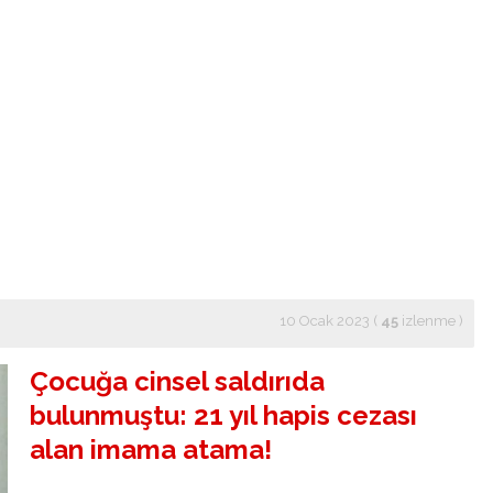
10 Ocak 2023 (
45
izlenme
)
Çocuğa cinsel saldırıda
bulunmuştu: 21 yıl hapis cezası
alan imama atama!