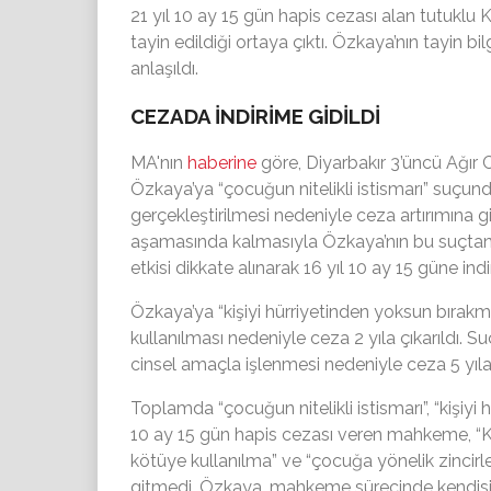
21 yıl 10 ay 15 gün hapis cezası alan tutuklu 
tayin edildiği ortaya çıktı. Özkaya’nın tayin bi
anlaşıldı.
CEZADA İNDİRİME GİDİLDİ
MA'nın
haberine
göre,
Diyarbakır 3’üncü Ağır
Özkaya’ya
“çocuğun nitelikli istismarı”
suçunda
gerçekleştirilmesi nedeniyle ceza artırımına g
aşamasında kalmasıyla Özkaya’nın bu suçtan c
etkisi dikkate alınarak 16 yıl 10 ay 15 güne indir
Özkaya’ya “kişiyi hürriyetinden yoksun bırakma
kullanılması nedeniyle ceza 2 yıla çıkarıldı. 
cinsel amaçla işlenmesi nedeniyle ceza 5 yıla ç
Toplamda
“çocuğun nitelikli istismarı”, “kişiy
10 ay 15 gün hapis cezası veren mahkeme, “Ka
kötüye kullanılma” ve “çocuğa yönelik zincir
gitmedi. Özkaya, mahkeme sürecinde kendisi