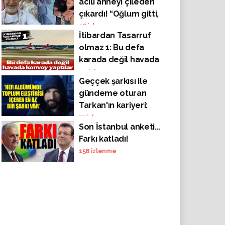
acılı anneyi çileden
çıkardı! “Oğlum gitti,
canı gitti, sen
36
izlenme
İtibardan Tasarruf
eğitimini dert
olmaz 1: Bu defa
ediyorsun. Bu kadar
karada değil havada
vicdansız olamazsın”
konvoy yaptılar
44
izlenme
Geççek şarkısı ile
gündeme oturan
Tarkan'ın kariyeri:
'Her albümünde
77
izlenme
Son İstanbul anketi...
toplum eleştirisi
Farkı katladı!
içeren en az bir şarkı
158
izlenme
var'