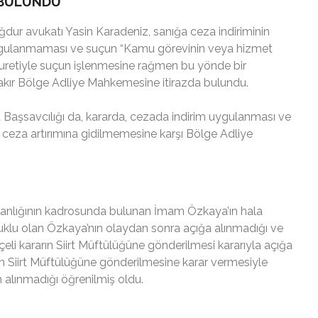
 BULUNDU
dur avukatı Yasin Karadeniz, sanığa ceza indiriminin
uygulanmaması ve suçun
“Kamu görevinin veya hizmet
uretiyle suçun işlenmesine rağmen bu yönde bir
akır Bölge Adliye Mahkemesine itirazda bulundu.
t Başsavcılığı da, kararda, cezada indirim uygulanması ve
ceza artırımına gidilmemesine karşı Bölge Adliye
aşkanlığının kadrosunda bulunan İmam Özkaya’ın hala
tuklu olan Özkaya’nın olaydan sonra açığa alınmadığı ve
kçeli kararın Siirt Müftülüğüne gönderilmesi kararıyla açığa
nin Siirt Müftülüğüne gönderilmesine karar vermesiyle
alınmadığı öğrenilmiş oldu.