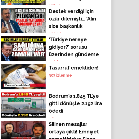
kampanyası sloganı
130
izlenme
Destek verdiği için
da mı çalıntı?
özür dilemişti... 'Alın
size başkanlık
sistemi'
100
izlenme
'Türkiye nereye
gidiyor?' sorusu
üzerinden gündeme
damga vuracak
55
izlenme
Tasarruf emekliden!
Erdoğan analizi!
303
izlenme
Bodrum’a 1.845 TL’ye
gitti dönüşte 2.192 lira
ödedi
45
izlenme
Silinen mesajlar
ortaya çıktı! Emniyet