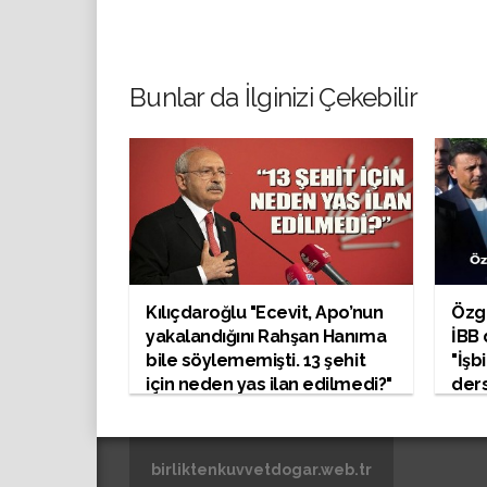
Bunlar da İlginizi Çekebilir
Kılıçdaroğlu "Ecevit, Apo’nun
Özg
yakalandığını Rahşan Hanıma
İBB 
bile söylememişti. 13 şehit
"İşb
için neden yas ilan edilmedi?"
ders
birliktenkuvvetdogar.web.tr