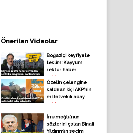
Önerilen Videolar
Boğaziçi keyfiyete
teslim: Kayyum
rektör haber
vermeden sertifika
30
izlenme
Özel’in çelengine
programını
saldıran kişi AKP’nin
sonlandırıyor
milletvekili aday
adayı çıktı
34
izlenme
İmamoğlu’nun
sözlerini çalan Binali
Yıldırım’ın seçim