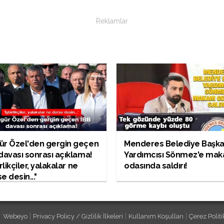
Reklamlar
ür Özel'den gergin geçen
Menderes Belediye Başk
davası sonrası açıklama!
Yardımcısı Sönmez'e ma
irlikçiler, yalakalar ne
odasında saldırı!
e desin..."
|
|
|
Webeyo
Privacy Policy / Gizlilik İlkeleri
Kullanım Koşulları
Çerez Politi