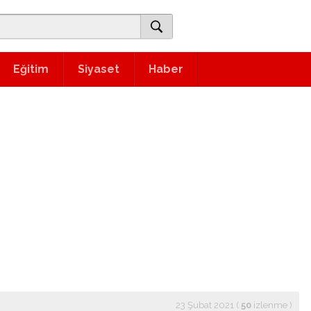
Eğitim
Siyaset
Haber
23 Şubat 2021 (
50
izlenme
)