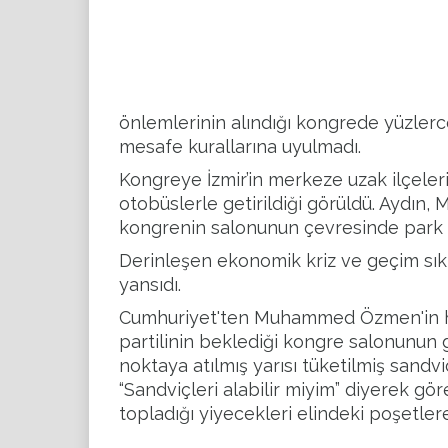
önlemlerinin alındığı kongrede yüzlerce
mesafe kurallarına uyulmadı.
Kongreye İzmir’in merkeze uzak ilçeler
otobüslerle getirildiği görüldü. Aydın,
kongrenin salonunun çevresinde park 
Derinleşen
ekonomik kriz
ve geçim sık
yansıdı.
Cumhuriyet'ten Muhammed Özmen'in ha
partilinin beklediği kongre salonunun g
noktaya atılmış yarısı tüketilmiş sandv
“Sandviçleri alabilir miyim” diyerek gör
topladığı yiyecekleri elindeki poşetler