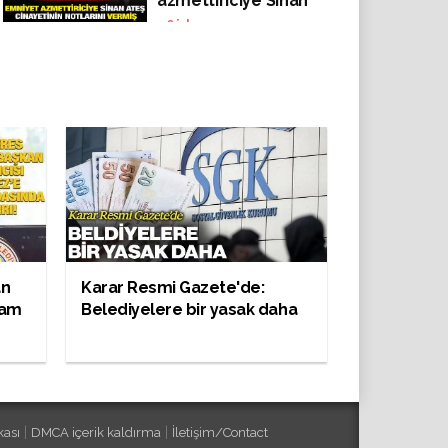
azmettiriciye Sinan
Ateş cinayetinin
46
izlenme
notlarını vermiş
an
Karar Resmi Gazete'de:
kam
Belediyelere bir yasak daha
|
|
kası
DMCA içerik kaldırma
İletişim/Contact