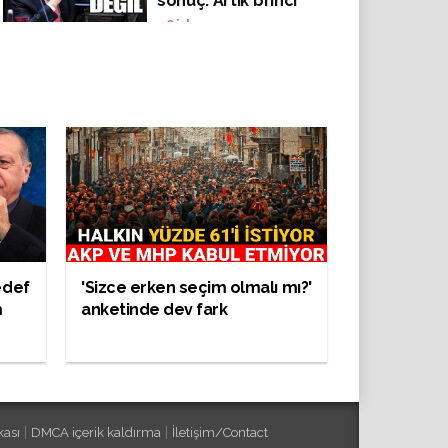
sonuç: Artık brinci
parti değil!
46
izlenme
edef
'Sizce erken seçim olmalı mı?'
m
anketinde dev fark
|
|
kası
DMCA içerik kaldırma
İletişim/Contact