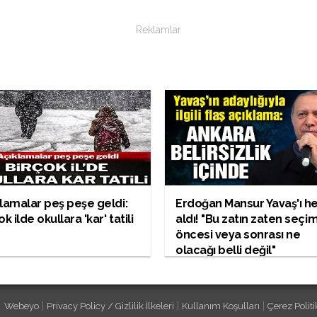
Reklamlar
lamalar peş peşe geldi:
Erdoğan Mansur Yavaş'ı h
ok ilde okullara 'kar' tatili
aldı! "Bu zatın zaten seçi
öncesi veya sonrası ne
olacağı belli değil"
|
|
|
Webeyo
Privacy Policy / Gizlilik İlkeleri
Kullanım Koşulları
Çerez Politi