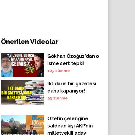
Önerilen Videolar
Gökhan Özoğuz'dan o
isme sert tepki!
105
izlenme
İktidarın bir gazetesi
daha kapanıyor!
93
izlenme
Özel’in çelengine
saldıran kişi AKP’nin
milletvekili aday