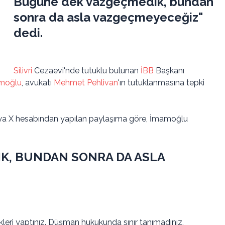
Bugüne dek vazgeçmedik, bundan
sonra da asla vazgeçmeyeceğiz"
dedi.
Silivri
Cezaevi'nde tutuklu bulunan
İBB
Başkanı
moğlu
, avukatı
Mehmet Pehlivan
'ın tutuklanmasına tepki
ya X hesabından yapılan paylaşıma göre, İmamoğlu
K, BUNDAN SONRA DA ASLA
eri yaptınız. Düşman hukukunda sınır tanımadınız,