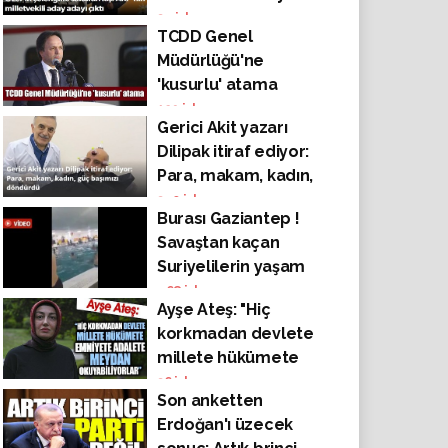
adayı çıktı
34
izlenme
TCDD Genel
Müdürlüğü'ne
'kusurlu' atama
129
izlenme
Gerici Akit yazarı
Dilipak itiraf ediyor:
Para, makam, kadın,
güç başımızı
340
izlenme
Burası Gaziantep !
döndürdü
Savaştan kaçan
Suriyelilerin yaşam
savaşı !
468
izlenme
Ayşe Ateş: "Hiç
korkmadan devlete
millete hükümete
emniyete adalete
36
izlenme
Son anketten
meydan
Erdoğan'ı üzecek
okuyabiliyorlar"