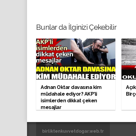
Bunlar da İlginizi Çekebilir
Adnan Oktar davasına kim
Açık
müdahale ediyor? AKP'li
Birç
isimlerden dikkat çeken
mesajlar
birliktenkuvvetdogar.web.tr