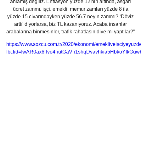
anlamış değiliz. Enflasyon yüzde 12'nin altında, asgari
ücret zammı, işçi, emekli, memur zamları yüzde 8 ila
yüzde 15 civarındayken yüzde 56.7 neyin zammı? ‘Döviz
arttı' diyorlarsa, biz TL kazanıyoruz. Acaba insanlar
arabalarına binmesinler, trafik rahatlasın diye mi yaptılar?”
https://www.sozcu.com.tr/2020/ekonomi/emekliveisciyeyu
fbclid=IwAR0ax6rfvo4hutGaVn1shqDvavhkia5HbkoYfkG