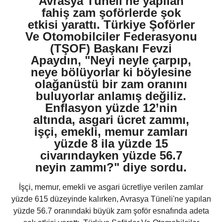
Avrasya Tüneli'ne yapılan
fahiş zam şoförlerde şok
etkisi yarattı. Türkiye Şoförler
Ve Otomobilciler Federasyonu
(TŞOF) Başkanı Fevzi
Apaydın, "Neyi neyle çarpıp,
neye bölüyorlar ki böylesine
olağanüstü bir zam oranını
buluyorlar anlamış değiliz.
Enflasyon yüzde 12’nin
altında, asgari ücret zammı,
işçi, emekli, memur zamları
yüzde 8 ila yüzde 15
civarındayken yüzde 56.7
neyin zammı?" diye sordu.
İşçi, memur, emekli ve asgari ücretliye verilen zamlar
yüzde 615 düzeyinde kalırken, Avrasya Tüneli'ne yapılan
yüzde 56.7 oranındaki büyük zam şoför esnafında adeta