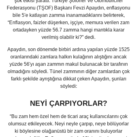
şok etkisi yarattı. Türkiye Şoförler Ve Otomobilciler
Federasyonu (TŞOF) Başkanı Fevzi Apaydın, enflasyonu
bile 5'e katlayan zamma inanamadıklarını belirterek,
“Enflasyon, faizler düşerken, işçiye, memura verilen zam
ortadayken yüzde 56.7 zamma hangi mantıkla karar
verilmiş olabilir ki?” dedi.
Apaydın, son dönemde birbiri ardına yapılan yüzde 1525
oranlarındaki zamlara halkın kulağının alıştığını ancak
yüzde 56'yı aşan zammın makul bulunacak bir tarafının
olmadığını söyledi. Tünel zammının diğer zamlardan çok
farklı şekilde ayrıştığına dikkat çeken Apaydın, şunları
söyledi:
NEYİ ÇARPIYORLAR?
“Bu zam hem özel hem de ticari araç kullanıcılarını çok
olumsuz etkileyecek. Neyi neyle çarpıp, neye bölüyorlar
ki böylesine olağanüstü bir zam oranını buluyorlar