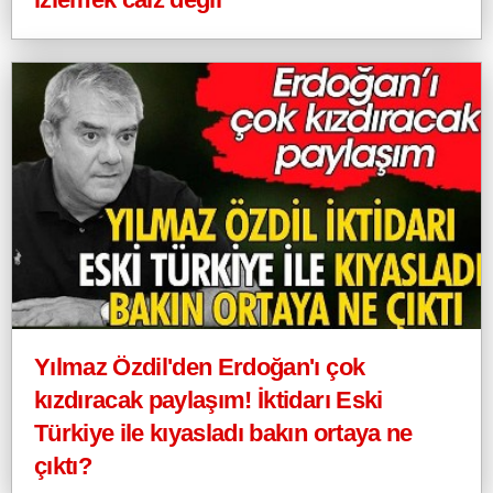
Yılmaz Özdil'den Erdoğan'ı çok
kızdıracak paylaşım! İktidarı Eski
Türkiye ile kıyasladı bakın ortaya ne
çıktı?