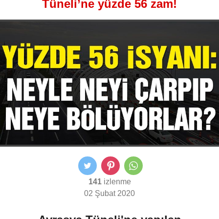
Tüneli’ne yüzde 56 zam!
141
izlenme
02 Şubat 2020