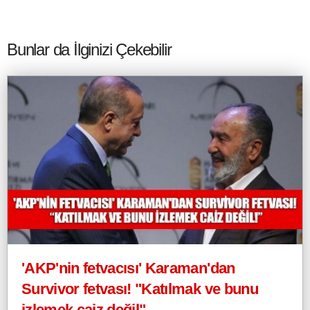
Bunlar da İlginizi Çekebilir
'AKP'nin fetvacısı' Karaman'dan
Survivor fetvası! "Katılmak ve bunu
izlemek caiz değil"