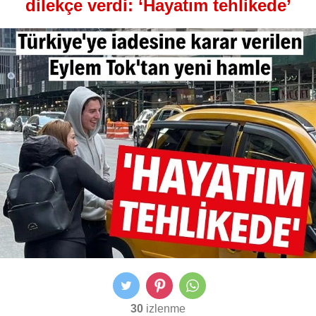
dilekçe verdi: ‘Hayatım tehlikede’
30
izlenme