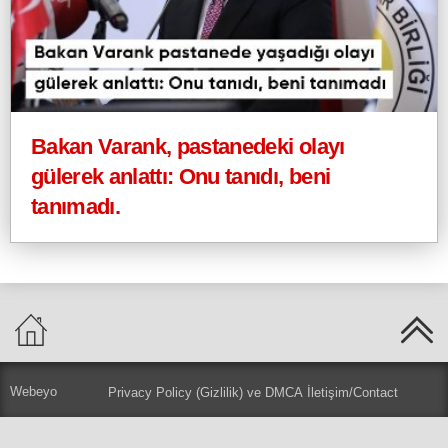
Bakan Varank, pastanedeki olayı
gülerek anlattı: Onu tanıdı, beni
tanımadı.
Webeyo
Privacy Policy (Gizlilik) ve DMCA
İletişim/Contact