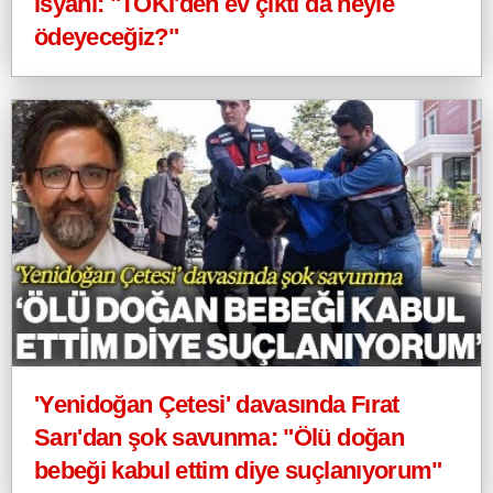
isyanı: "TOKİ'den ev çıktı da neyle
ödeyeceğiz?"
'Yenidoğan Çetesi' davasında Fırat
Sarı'dan şok savunma: "Ölü doğan
bebeği kabul ettim diye suçlanıyorum"