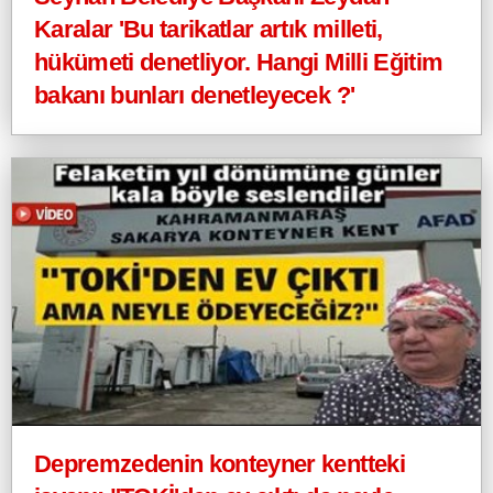
Karalar 'Bu tarikatlar artık milleti,
hükümeti denetliyor. Hangi Milli Eğitim
bakanı bunları denetleyecek ?'
Depremzedenin konteyner kentteki