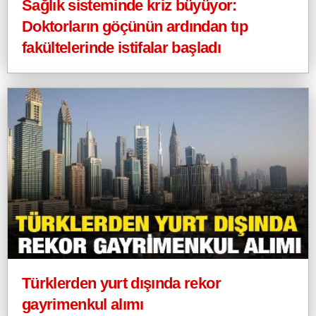
Sağlık sisteminde kriz büyüyor:
Doktorların göçünün ardından tıp
fakültelerinde istifalar başladı
Türklerden yurt dışında rekor
gayrimenkul alımı