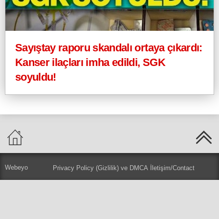
Sayıştay raporu skandalı ortaya çıkardı:
Kanser ilaçları imha edildi, SGK
soyuldu!
Webeyo
Privacy Policy (Gizlilik) ve DMCA
İletişim/Contact