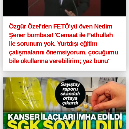
Özgür Özel'den FETÖ'yü öven Nedim
Şener bombası! 'Cemaat ile Fethullah
ile sorunum yok. Yurtdışı eğitim
çalışmalarını önemsiyorum, çocuğumu
bile okullarına verebilirim; yaz bunu'