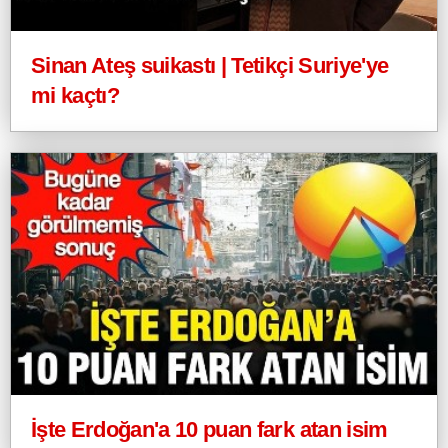
Sinan Ateş suikastı | Tetikçi Suriye'ye
mi kaçtı?
İşte Erdoğan'a 10 puan fark atan isim