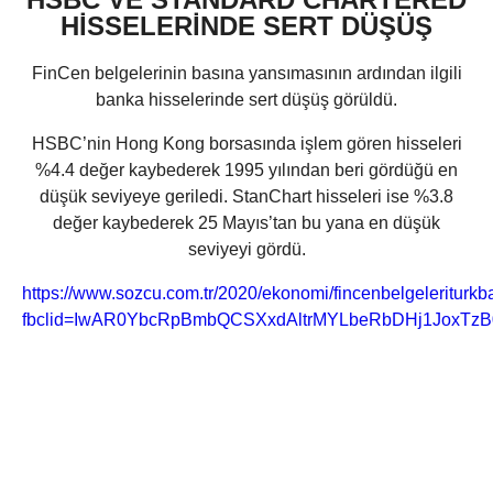
HİSSELERİNDE SERT DÜŞÜŞ
FinCen belgelerinin basına yansımasının ardından ilgili
banka hisselerinde sert düşüş görüldü.
HSBC’nin Hong Kong borsasında işlem gören hisseleri
%4.4 değer kaybederek 1995 yılından beri gördüğü en
düşük seviyeye geriledi. StanChart hisseleri ise %3.8
değer kaybederek 25 Mayıs’tan bu yana en düşük
seviyeyi gördü.
https://www.sozcu.com.tr/2020/ekonomi/fincenbelgeleriturkb
fbclid=IwAR0YbcRpBmbQCSXxdAltrMYLbeRbDHj1JoxTz