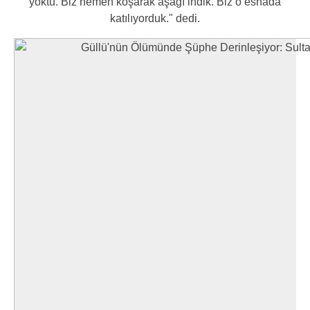
yoktu. Biz hemen koşarak aşağı indik. Biz o esnada
katılıyorduk." dedi.