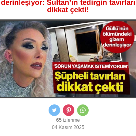
derinleşiyor: Sultan’ın tedirgin tavırları
dikkat çekti!
65
izlenme
04 Kasım 2025