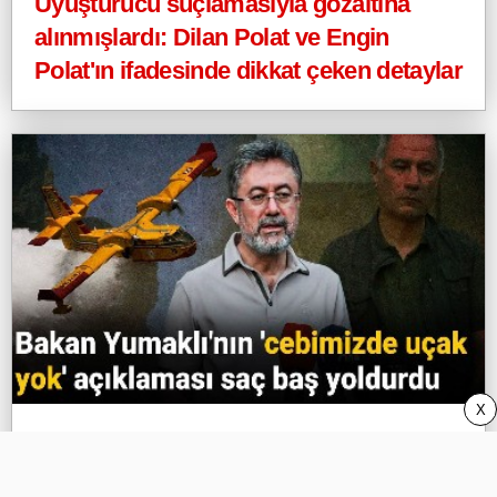
Uyuşturucu suçlamasıyla gözaltına
alınmışlardı: Dilan Polat ve Engin
Polat'ın ifadesinde dikkat çeken detaylar
X
Bakan Yumaklı'nın 'cebimizde uçak yok'
açıklaması saç baş yoldurdu