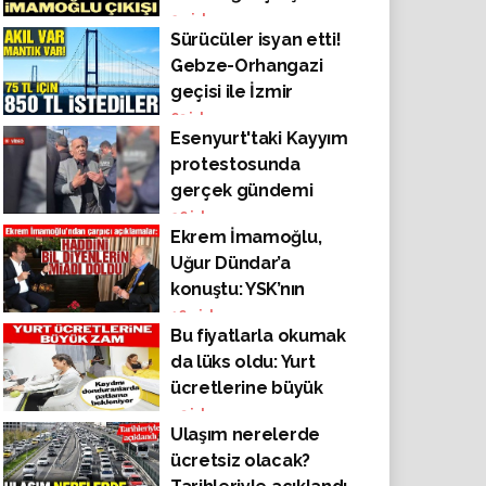
24
izlenme
Sürücüler isyan etti!
Gebze-Orhangazi
geçisi ile İzmir
otobanını işleten
63
izlenme
Esenyurt'taki Kayyım
Otoyol A.Ş. ile
protestosunda
binlerce sürücü
gerçek gündemi
icralık oldu!
haykırdı: "12 bin lira
26
izlenme
Ekrem İmamoğlu,
maaş alıyorum 15 bin
Uğur Dündar’a
lira kira ödüyorum!"
konuştu: YSK’nın
kararı benim için sıfır
164
izlenme
Bu fiyatlarla okumak
mahiyetinde
da lüks oldu: Yurt
ücretlerine büyük
zam!
43
izlenme
Ulaşım nerelerde
ücretsiz olacak?