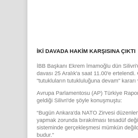
İKİ DAVADA HAKİM KARŞISINA ÇIKTI
İBB Başkanı Ekrem İmamoğlu dün Silivri'd
davası 25 Aralık'a saat 11.00'e ertelend
"tutukluların tutukluluğuna devam" kararı v
Avrupa Parlamentosu (AP) Türkiye Rapor
geldiği Silivri'de şöyle konuşmuştu:
“Bugün Ankara'da NATO Zirvesi düzenleni
yapmak zorunda bırakılması tesadüf değild
sisteminde gerçekleşmesi mümkün değildi
budur."