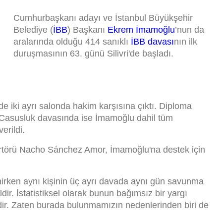
Cumhurbaşkanı adayı ve İstanbul Büyükşehir
Belediye (
İBB
) Başkanı
Ekrem İmamoğlu
’nun da
aralarında olduğu 414 sanıklı
İBB davası
nın ilk
duruşmasının 63. günü Silivri'de başladı.
e iki ayrı salonda hakim karşısına çıktı. Diploma
i. Casusluk davasında ise İmamoğlu dahil tüm
erildi.
törü Nacho Sánchez Amor, İmamoğlu'na destek için
rken aynı kişinin üç ayrı davada aynı gün savunma
ir. İstatistiksel olarak bunun bağımsız bir yargı
r. Zaten burada bulunmamızın nedenlerinden biri de