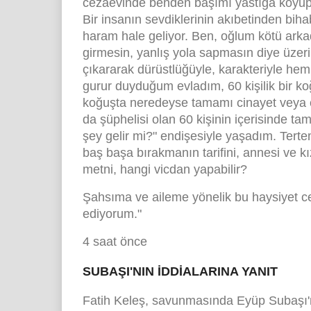
cezaevinde benden başımı yastığa koy
Bir insanın sevdiklerinin akıbetinden bi
haram hale geliyor. Ben, oğlum kötü ark
girmesin, yanlış yola sapmasın diye üzeri
çıkararak dürüstlüğüyle, karakteriyle he
gurur duyduğum evladım, 60 kişilik bir koğ
koğuşta neredeyse tamamı cinayet veya 
da şüphelisi olan 60 kişinin içerisinde t
şey gelir mi?" endişesiyle yaşadım. Terte
baş başa bırakmanın tarifini, annesi ve kı
metni, hangi vicdan yapabilir?
Şahsıma ve aileme yönelik bu haysiyet cel
ediyorum."
4 saat önce
SUBAŞI'NIN İDDİALARINA YANIT
Fatih Keleş, savunmasında Eyüp Subaşı'n