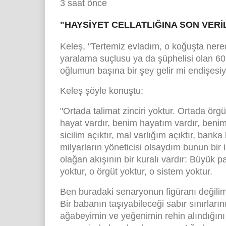
3 saat önce
"HAYSİYET CELLATLIĞINA SON VERİ
Keleş, "Tertemiz evladım, o koğuşta ner
yaralama suçlusu ya da şüphelisi olan 60 
oğlumun başına bir şey gelir mi endişesi
Keleş şöyle konuştu:
"Ortada talimat zinciri yoktur. Ortada örg
hayat vardır, benim hayatım vardır, benim 
sicilim açıktır, mal varlığım açıktır, banka
milyarların yöneticisi olsaydım bunun bir
olağan akışının bir kuralı vardır: Büyük p
yoktur, o örgüt yoktur, o sistem yoktur.
Ben buradaki senaryonun figüranı değilim.
Bir babanın taşıyabileceği sabır sınırlar
ağabeyimin ve yeğenimin rehin alındığını 