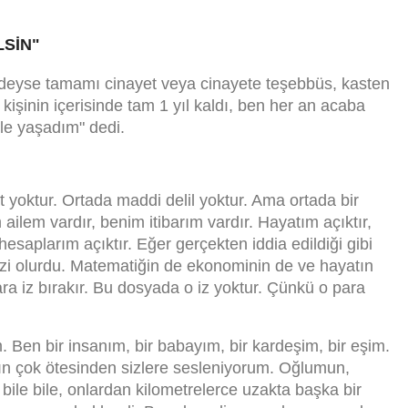
LSİN"
edeyse tamamı cinayet veya cinayete teşebbüs, kasten
kişinin içerisinde tam 1 yıl kaldı, ben her an acaba
yle yaşadım" dedi.
üt yoktur. Ortada maddi delil yoktur. Ama ortada bir
ailem vardır, benim itibarım vardır. Hayatım açıktır,
 hesaplarım açıktır. Eğer gerçekten iddia edildiği gibi
 izi olurdu. Matematiğin de ekonominin de ve hayatın
ara iz bırakır. Bu dosyada o iz yoktur. Çünkü o para
 Ben bir insanım, bir babayım, bir kardeşim, bir eşim.
ının çok ötesinden sizlere sesleniyorum. Oğlumun,
bile bile, onlardan kilometrelerce uzakta başka bir