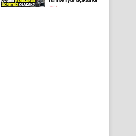
Tarihleriyle açıklandı
47
izlenme