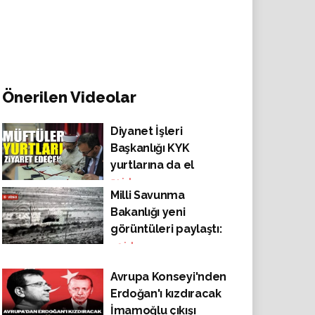
Önerilen Videolar
Diyanet İşleri
Başkanlığı KYK
yurtlarına da el
atıyor!
51
izlenme
Milli Savunma
Bakanlığı yeni
görüntüleri paylaştı:
Suriye'deki hainler
49
izlenme
böyle vuruldu
Avrupa Konseyi'nden
Erdoğan'ı kızdıracak
İmamoğlu çıkışı