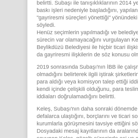
belirtti. Subaşı ile tanışıklıklarının 201
baskı işleri nedeniyle başladığını, yapılan
"gayriresmi süreçleri yönettiği" yönündek
söyledi.
Henüz seçimlerin yapılmadığı ve belediye
sürecin var olamayacağını vurgulayan Kel
Beylikdüzü Belediyesi ile hiçbir ticari ili
da gayriresmi ilişkilerin de söz konusu o
2019 sonrasında Subaşı'nın İBB ile çalışma
olmadığını belirterek ilgili iştirak şirketl
para aldığı veya komisyon talep ettiği iddi
kendi içinde çelişkili olduğunu, para teslim
iddiaları doğrulamadığını belirtti.
Keleş, Subaşı'nın daha sonraki dönemde 
defalarca ulaştığını, borçlarını ve ticari so
kurumlarla görüşmesini tavsiye ettiğini sö
Dosyadaki mesaj kayıtlarının da aralarında