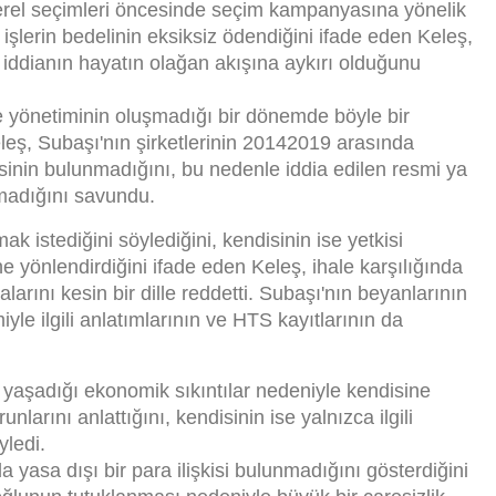
4 yerel seçimleri öncesinde seçim kampanyasına yönelik
 işlerin bedelinin eksiksiz ödendiğini ifade eden Keleş,
i iddianın hayatın olağan akışına aykırı olduğunu
 yönetiminin oluşmadığı bir dönemde böyle bir
eş, Subaşı'nın şirketlerinin 20142019 arasında
şkisinin bulunmadığını, bu nedenle iddia edilen resmi ya
lmadığını savundu.
k istediğini söylediğini, kendisinin ise yetkisi
erine yönlendirdiğini ifade eden Keleş, ihale karşılığında
alarını kesin bir dille reddetti. Subaşı'nın beyanlarının
iyle ilgili anlatımlarının ve HTS kayıtlarının da
yaşadığı ekonomik sıkıntılar nedeniyle kendisine
runlarını anlattığını, kendisinin ise yalnızca ilgili
yledi.
 yasa dışı bir para ilişkisi bulunmadığını gösterdiğini