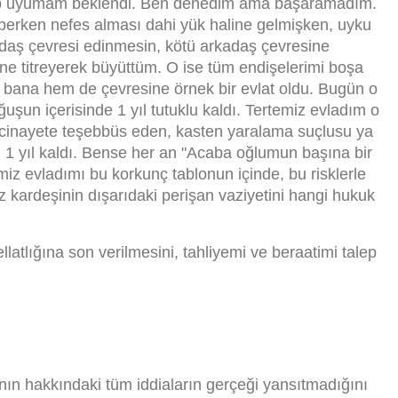
up uyumam beklendi. Ben denedim ama başaramadım.
haberken nefes alması dahi yük haline gelmişken, uyku
adaş çevresi edinmesin, kötü arkadaş çevresine
ne titreyerek büyüttüm. O ise tüm endişelerimi boşa
m bana hem de çevresine örnek bir evlat oldu. Bugün o
uşun içerisinde 1 yıl tutuklu kaldı. Tertemiz evladım o
cinayete teşebbüs eden, kasten yaralama suçlusu ya
am 1 yıl kaldı. Bense her an "Acaba oğlumun başına bir
miz evladımı bu korkunç tablonun içinde, bu risklerle
z kardeşinin dışarıdaki perişan vaziyetini hangi hukuk
latlığına son verilmesini, tahliyemi ve beraatimi talep
ın hakkındaki tüm iddiaların gerçeği yansıtmadığını