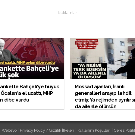
Reklamlar
ankette Bahçeli'ye büyük
Mossad ajanları, İranlı
 Öcalan'a el uzattı, MHP
generalleri arayıp tehdit
rı dibe vurdu
etmiş: Ya rejimden ayrılırs
da ailenle ölürsün
|
|
|
Webeyo
Privacy Policy / Gizlilik İlkeleri
Kullanım Koşulları
Çerez Politi