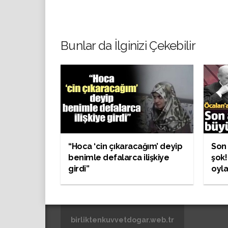
Bunlar da İlginizi Çekebilir
“Hoca ‘cin çıkaracağım’ deyip
Son 
benimle defalarca ilişkiye
şok!
girdi”
oyla
birliktenkuvvetdogar.web.tr