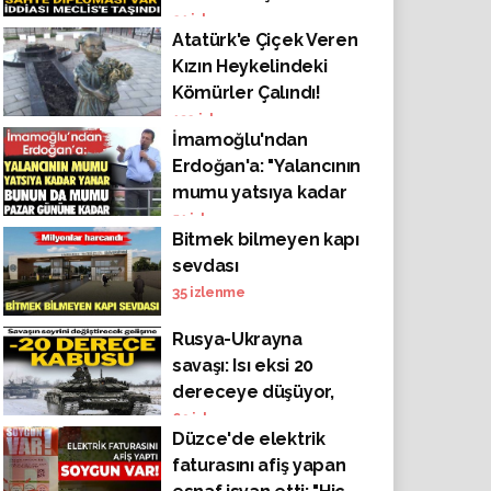
"Varsa sahtekârlıklar
21
izlenme
Atatürk'e Çiçek Veren
ortaya çıkarılsın"
Kızın Heykelindeki
Kömürler Çalındı!
132
izlenme
İmamoğlu'ndan
Erdoğan'a: "Yalancının
mumu yatsıya kadar
yanar. Bunun da
51
izlenme
Bitmek bilmeyen kapı
mumu pazar gününe
sevdası
kadar"
35
izlenme
Rusya-Ukrayna
savaşı: Isı eksi 20
dereceye düşüyor,
Rus tankları 40 tonluk
69
izlenme
Düzce'de elektrik
buzluğa dönecek
faturasını afiş yapan