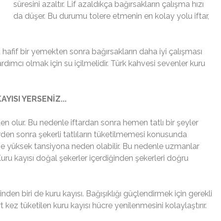
süresini azaltır. Lif azaldıkça bağırsakların çalışma hızı
da düşer. Bu durumu tolere etmenin en kolay yolu iftar,
a hafif bir yemekten sonra bağırsakların daha iyi çalışması
 yardımcı olmak için su içilmelidir. Türk kahvesi sevenler kuru
ISI YERSENİZ...
en olur. Bu nedenle iftardan sonra hemen tatlı bir şeyler
en sonra şekerli tatlıların tüketilmemesi konusunda
ve yüksek tansiyona neden olabilir. Bu nedenle uzmanlar
 Kuru kayısı doğal şekerler içerdiğinden şekerleri doğru
en biri de kuru kayısı. Bağışıklığı güçlendirmek için gerekli
rt kez tüketilen kuru kayısı hücre yenilenmesini kolaylaştırır.