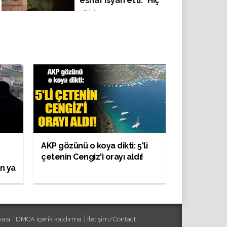
esnaf isyan etti: "Hiç
Allah korkunuz
76
izlenme
kalmadı mı?"
AKP gözünü o koya dikti: 5'li
çetenin Cengiz'i orayı aldı!
ın ya
|
|
kası
DMCA içerik kaldırma
İletişim/Contact