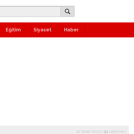
Eğitim
Siyaset
Haber
12 Nisan 2023 (
51
izlenme
)