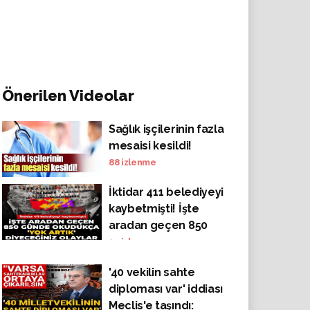
Önerilen Videolar
Sağlık işçilerinin fazla
mesaisi kesildi!
88
izlenme
İktidar 411 belediyeyi
kaybetmişti! İşte
aradan geçen 850
günde okudukça 'yok
14
izlenme
artık' diyeceğiniz
'40 vekilin sahte
olaylar
diploması var' iddiası
Meclis'e taşındı: