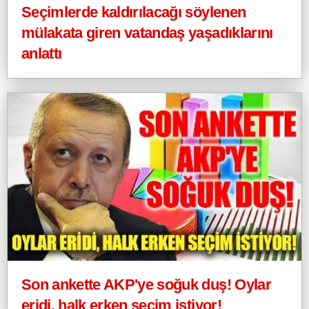
Seçimlerde kaldırılacağı söylenen
mülakata giren vatandaş yaşadıklarını
anlattı
Son ankette AKP'ye soğuk duş! Oylar
eridi, halk erken seçim istiyor!