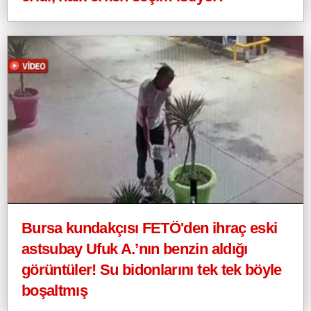
Bursa kundakçısı FETÖ'den ihraç eski
astsubay Ufuk A.’nın benzin aldığı
görüntüler! Su bidonlarını tek tek böyle
boşaltmış