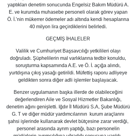
yaptıkları denetim sonucunda Engelsiz Bakım Müdürü A.
E. ve kurumda muhasebe personeli olarak görev yapan
Ö. İ.’nin mükerrer ödemeler adı altında kendi hesaplarına
40 milyon lira geçirdiklerini belirledi.
GEÇMİŞ İHALELER
Valilik ve Cumhuriyet Başsavcılığı yetkilileri olayı
doğruladı. Şüphelilerin mal varlıklarına tedbir konuldu,
soruşturma kapsamında A.E. ve Ö. İ. açığa alındı,
yurtdışına çıkış yasağı getirildi. Müfettiş raporu adliyeye
geldikten sonra diğer adli işlemler başlayacak.
Benzer uygulamanın başka illerde de olabileceğini
değerlendiren Aile ve Sosyal Hizmetler Bakanlığı,
denetim ağını genişletti. Iğdır İl Müdürü S.A, Şube Müdürü
G. T ve diğer müdür yardımcılarının kurum araçlarını
şahsi işlerinde kullanarak devlet bütçesine zarar verdiği,
personel arasında ayrım yaptığı, bazı personelin
müdürlerin ayrımcılığına uğradığı sonucuna varıldı.