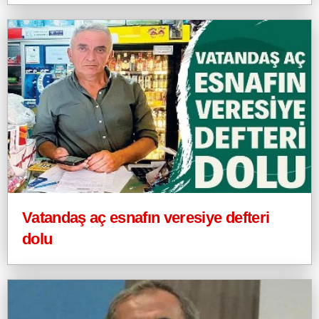
Vatandaş aç esnafın veresiye defteri
dolu