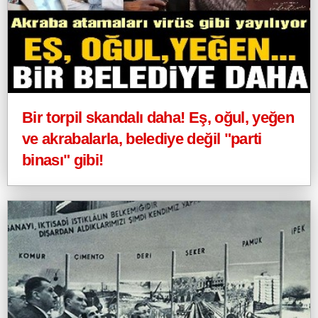
Bir torpil skandalı daha! Eş, oğul, yeğen
ve akrabalarla, belediye değil "parti
binası" gibi!