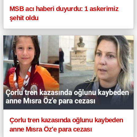
MSB acı haberi duyurdu: 1 askerimiz
şehit oldu
Çorlu tren kazasında oğlunu kaybeden
anne Mısra Öz'e para cezası