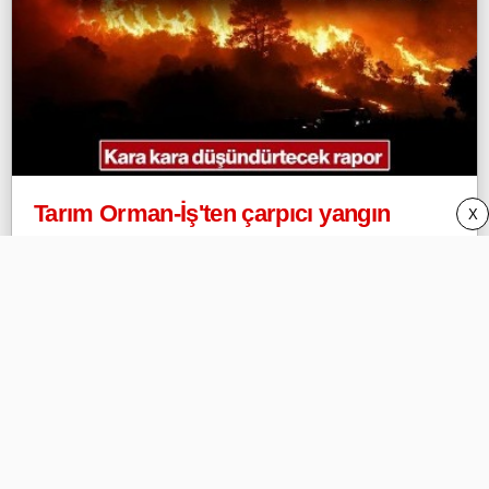
Tarım Orman-İş'ten çarpıcı yangın
X
raporu: "Bakanlıkta orman mühendisi
yok!"
Webeyo
Privacy Policy (Gizlilik) ve DMCA
İletişim/Contact