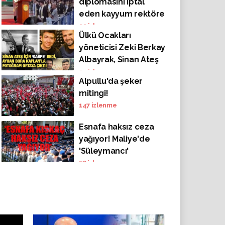
diplomasını iptal
eden kayyum rektöre
öğrenciler sırtını
22
izlenme
Ülkü Ocakları
döndü
yöneticisi Zeki Berkay
Albayrak, Sinan Ateş
için 'kahpe' dedi,
54
izlenme
Alpullu'da şeker
Ayhan Bora Kaplan'la
mitingi!
fotoğrafı ortaya çıktı!
147
izlenme
Esnafa haksız ceza
yağıyor! Maliye'de
'Süleymancı'
yapılanması iddiası!
76
izlenme