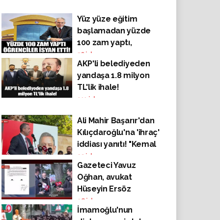
Yüz yüze eğitim
başlamadan yüzde
100 zam yaptı,
öğrenciler isyan etti!
56
izlenme
AKP'li belediyeden
yandaşa 1.8 milyon
TL'lik ihale!
111
izlenme
Ali Mahir Başarır'dan
Kılıçdaroğlu'na 'ihraç'
iddiası yanıtı! "Kemal
Bey, Çubuk'ta sana
23
izlenme
Gazeteci Yavuz
yumruk atan inek
Oğhan, avukat
hırsızı Osman'ı
Hüseyin Ersöz
affettin de beni mi
konuştuğu sırada
28
izlenme
affedemiyorsun?"
İmamoğlu'nun
serbest bırakıldı