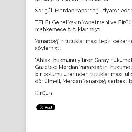
Sarıgül, Merdan Yanardağ'ı ziyaret edec
TELE1 Genel Yayın Yönetmeni ve BirGün
mahkemece tutuklanmıştı.
Yanardağ'ın tutuklanması tepki çekerke
söylemişti:
"Ahlaki hükmünü yitiren Saray hükümeti
Gazeteci Merdan Yanardağ’ın, hükümetin
bir bölümü üzerinden tutuklanması, ülke
dönülmeli, Merdan Yanardağ serbest bır
BirGün