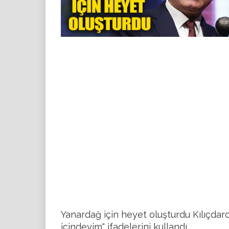
Yanardağ için heyet oluşturdu Kılıçdar
içindeyim" ifadelerini kullandı.