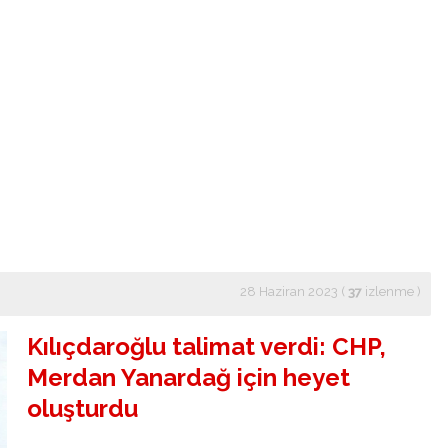
28 Haziran 2023 (
37
izlenme
)
Kılıçdaroğlu talimat verdi: CHP,
Merdan Yanardağ için heyet
oluşturdu