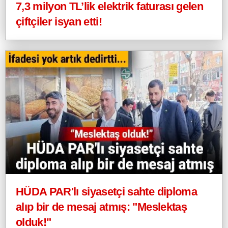
7,3 milyon TL’lik elektrik faturası gelen
çiftçiler isyan etti!
HÜDA PAR'lı siyasetçi sahte diploma
alıp bir de mesaj atmış: "Meslektaş
olduk!"