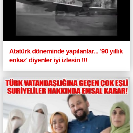
Atatürk döneminde yapılanlar... '90 yıllık
enkaz' diyenler iyi izlesin !!!