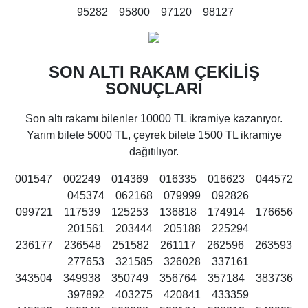
95282 95800 97120 98127
SON ALTI RAKAM ÇEKİLİŞ
SONUÇLARI
Son altı rakamı bilenler 10000 TL ikramiye kazanıyor.
Yarım bilete 5000 TL, çeyrek bilete 1500 TL ikramiye
dağıtılıyor.
001547 002249 014369 016335 016623 044572
045374 062168 079999 092826
099721 117539 125253 136818 174914 176656
201561 203444 205188 225294
236177 236548 251582 261117 262596 263593
277653 321585 326028 337161
343504 349938 350749 356764 357184 383736
397892 403275 420841 433359