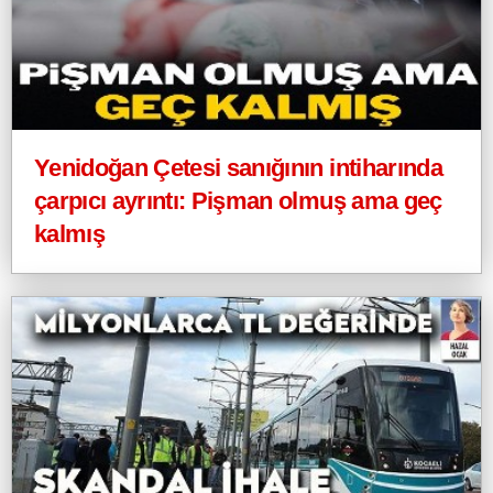
Yenidoğan Çetesi sanığının intiharında
çarpıcı ayrıntı: Pişman olmuş ama geç
kalmış