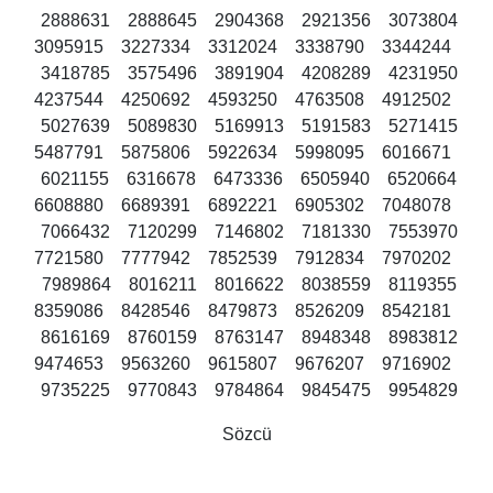
2888631 2888645 2904368 2921356 3073804
3095915 3227334 3312024 3338790 3344244
3418785 3575496 3891904 4208289 4231950
4237544 4250692 4593250 4763508 4912502
5027639 5089830 5169913 5191583 5271415
5487791 5875806 5922634 5998095 6016671
6021155 6316678 6473336 6505940 6520664
6608880 6689391 6892221 6905302 7048078
7066432 7120299 7146802 7181330 7553970
7721580 7777942 7852539 7912834 7970202
7989864 8016211 8016622 8038559 8119355
8359086 8428546 8479873 8526209 8542181
8616169 8760159 8763147 8948348 8983812
9474653 9563260 9615807 9676207 9716902
9735225 9770843 9784864 9845475 9954829
Sözcü