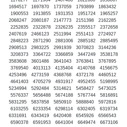
1694517 1697870 1737059 1793899 1863432
1900553 1913855 1931353 1951724 1965257
2068247 2080187 2147773 2151398 2162285
2252835 2322878 2326235 2355517 2372658
2407619 2466123 2511994 2551413 2724927
2848223 2871290 2881006 2885182 2885495
2908513 2983225 2991939 3070823 3144236
3208373 3364722 3366859 3447249 3538178
3583608 3601486 3641043 3763841 3767895
3769540 4013113 4135404 4140768 4156675
4253496 4273159 4368768 4372178 4460512
4641403 4705279 4931917 4952455 5198995
5234994 5292484 5314621 5458427 5473025
5576337 5656488 5674188 5767744 5816891
5831295 5837858 5850910 5888840 5972816
6103255 6233354 6298114 6302405 6319734
6331691 6343419 6420408 6545926 6566543
6590378 6591953 6641004 6649474 6673106