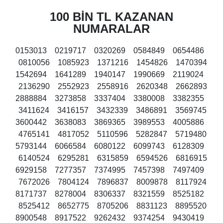
100 BİN TL KAZANAN
NUMARALAR
0153013 0219717 0320269 0584849 0654486
0810056 1085923 1371216 1454826 1470394
1542694 1641289 1940147 1990669 2119024
2136290 2552923 2558916 2620348 2662893
2888884 3273858 3337404 3380008 3382355
3411624 3416157 3432339 3486891 3569745
3600442 3638083 3869365 3989553 4005886
4765141 4817052 5110596 5282847 5719480
5793144 6066584 6080122 6099743 6128309
6140524 6295281 6315859 6594526 6816915
6929158 7277357 7374995 7457398 7497409
7672026 7804124 7896837 8009878 8117924
8171737 8278004 8306337 8321559 8525182
8525412 8652775 8705206 8831123 8895520
8900548 8917522 9262432 9374254 9430419