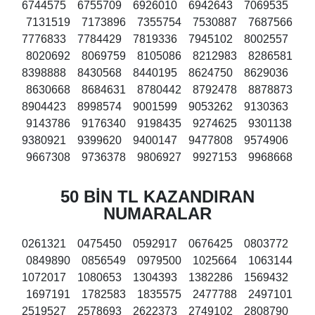
6744575 6755709 6926010 6942643 7069535
7131519 7173896 7355754 7530887 7687566
7776833 7784429 7819336 7945102 8002557
8020692 8069759 8105086 8212983 8286581
8398888 8430568 8440195 8624750 8629036
8630668 8684631 8780442 8792478 8878873
8904423 8998574 9001599 9053262 9130363
9143786 9176340 9198435 9274625 9301138
9380921 9399620 9400147 9477808 9574906
9667308 9736378 9806927 9927153 9968668
50 BİN TL KAZANDIRAN
NUMARALAR
0261321 0475450 0592917 0676425 0803772
0849890 0856549 0979500 1025664 1063144
1072017 1080653 1304393 1382286 1569432
1697191 1782583 1835575 2477788 2497101
2519527 2578693 2622373 2749102 2808790