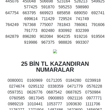
445076 450048 506698 523164 528213 549925
577425 591870 595253 598980
647754 663795 669923 685858 689050 692741
699614 711429 729524 741749
764249 767368 775007 781843 786061 791606
791773 802480 830992 832399
842879 896280 902084 904235 919216 919504
919986 967375 988826 993307
25 BİN TL KAZANDIRAN
NUMARALAR
0080001 0160969 0171205 0184280 0239918
0274674 0295132 0338359 0471779 0576228
0597351 0626776 0687542 0687825 0750984
0760585 0817045 0900893 0921116 0977771
0989219 1010441 1053777 1093630 1111706
1176277 1271904 1487486 1622600 1656067