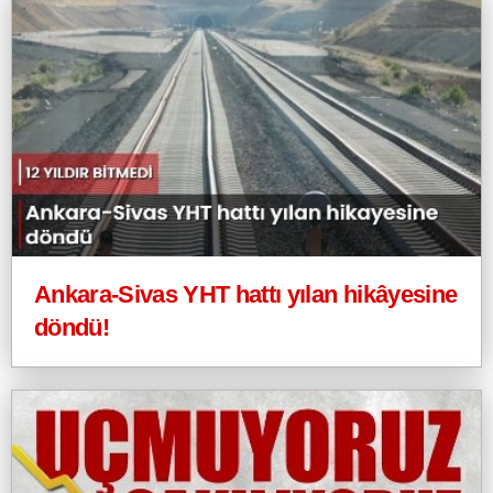
Ankara-Sivas YHT hattı yılan hikâyesine
döndü!