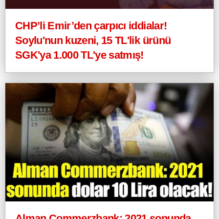
CHP’li Emir’den çarpıcı iddialar!
Soylu'nun kuzeni, 15 TL'lik ürünü
SGK'ya 1.000 TL'ye satmış!
Alman Commerzbank: 2021 sonunda