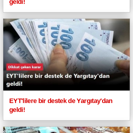
geldi!
EYT'lilere bir destek de Yargıtay'dan
geldi!