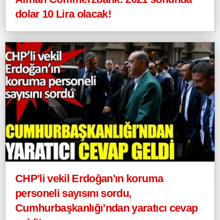
dolar 10 Lira olacak!
CHP'li vekil Erdoğan'ın koruma
personeli sayısını sordu,
Cumhurbaşkanlığı’ndan yaratıcı cevap