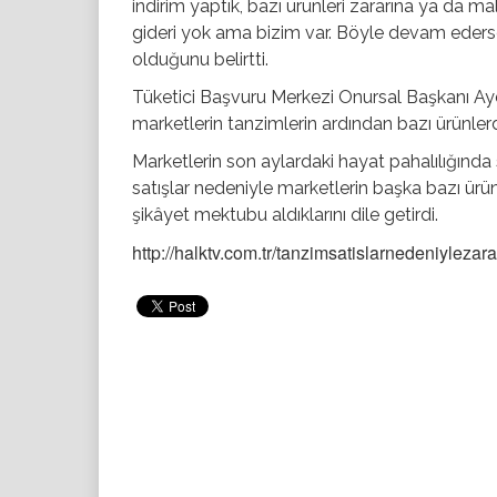
indirim yaptık, bazı ürünleri zararına ya da mal
gideri yok ama bizim var. Böyle devam ederse i
olduğunu belirtti.
Tüketici Başvuru Merkezi Onursal Başkanı Ayd
marketlerin tanzimlerin ardından bazı ürünlerd
Marketlerin son aylardaki hayat pahalılığında
satışlar nedeniyle marketlerin başka bazı ürünl
şikâyet mektubu aldıklarını dile getirdi.
http://halktv.com.tr/tanzimsatislarnedeniylezar