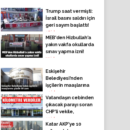
Trump saat vermişti:
İsrail basını saldırı için
geri sayım başlattı!
28
izlenme
MEB'den Hizbullah'a
yakın vakfa okullarda
sınav yapma izni!
70
izlenme
Eskişehir
Belediyesi'nden
işçilerin maaşlarına
yüzde 50 zam
49
izlenme
Vatandaşın cebinden
çıkacak parayı soran
CHP'li vekile,
bakanlıktan akıllara
92
izlenme
Katar AKP'ye 10
zarar cevap!