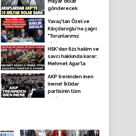
milyar dolar
gönderecek
44
izlenme
Yavaş'tan Özel ve
Kılıçdaroğlu'na çağrı:
"Torunlarımız
affetmez, tek yumruk
16
izlenme
HSK'dan 621 hakim ve
olun"
savcı hakkında karar:
Mehmet Ağar'la
yemek yiyen başsavcı
23
izlenme
AKP treninden inen
Yargıtay'a atandı!
inene! İktidar
partisinin tüm
kademelerinden
45
izlenme
muhalefete geçiş
arttı