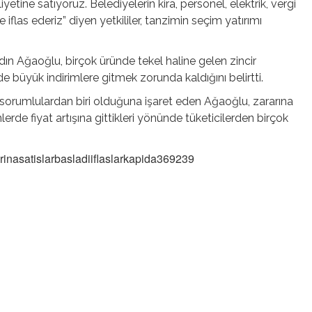
iyetine satıyoruz. Belediyelerin kira, personel, elektrik, vergi
flas ederiz” diyen yetkililer, tanzimin seçim yatırımı
ın Ağaoğlu, birçok üründe tekel haline gelen zincir
e büyük indirimlere gitmek zorunda kaldığını belirtti.
 sorumlulardan biri olduğuna işaret eden Ağaoğlu, zararına
erde fiyat artışına gittikleri yönünde tüketicilerden birçok
arinasatislarbasladiiflaslarkapida369239