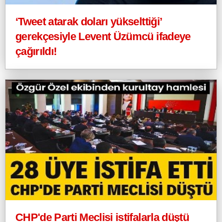
‘Tweet atarak doları yükselttiği’
gerekçesiyle Levent Üzümcü ifadeye
çağırıldı!
CHP'de Parti Meclisi istifalarla düştü