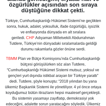
özgürlükler açısından son sıraya
düştüğüne dikkat çekti.
Türkiye
, Cumhurbaşkanlığı Hükümet Sistemi'ne geçtikten
sonra, hukuk, adalet, yoksulluk, ifade özgürlüğü, işsizlik
ve enflasyonda dünyada en alt sıralara
geriledi.
CHP
Adıyaman Milletvekili Abdurrahman
Tutdere, Türkiye'nin dünyadaki sıralamalarda geldiği
durumu rakamlarla gözler önüne serdi.
TBMM
Plan ve Bütçe Komisyonu'nda Cumhurbaşkanlığı
bütçesi görüşülürken söz alan Tutdere,
“Cumhurbaşkanlığı Hükümet Sistemi mutsuz, yoksul ve
gençleri yurt dışında istikbal arayan bir Türkiye yarattı”
dedi. Tutdere, şöyle konuştu: “2018 yılından bu yana
ülkemiz Başkanlık Sistemi ile yönetiliyor. 4 yıl önce ortaya
koyduğumuz bütün itirazların hepsi maalesef gerçekleşti.
Bu sistemin yasamayı zayıflatıp, demokrasiyi yok
edeceğini, adalette sorun yaratacağını söyledik. Ülkemiz