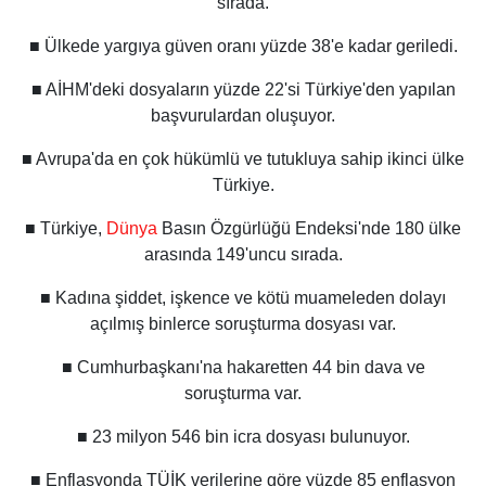
sırada.
■ Ülkede yargıya güven oranı yüzde 38'e kadar geriledi.
■ AİHM'deki dosyaların yüzde 22'si Türkiye'den yapılan
başvurulardan oluşuyor.
■ Avrupa'da en çok hükümlü ve tutukluya sahip ikinci ülke
Türkiye.
■ Türkiye,
Dünya
Basın Özgürlüğü Endeksi'nde 180 ülke
arasında 149'uncu sırada.
■ Kadına şiddet, işkence ve kötü muameleden dolayı
açılmış binlerce soruşturma dosyası var.
■ Cumhurbaşkanı'na hakaretten 44 bin dava ve
soruşturma var.
■ 23 milyon 546 bin icra dosyası bulunuyor.
■ Enflasyonda TÜİK verilerine göre yüzde 85 enflasyon