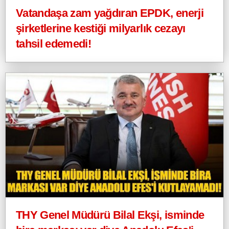
Vatandaşa zam yağdıran EPDK, enerji
şirketlerine kestiği milyarlık cezayı
tahsil edemedi!
THY Genel Müdürü Bilal Ekşi, isminde