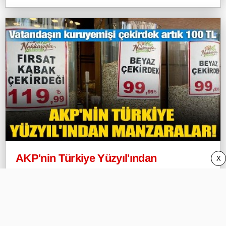
AKP'nin Türkiye Yüzyıl'ından
X
manzaralar! Vatandaşın kuruyemişi
çekirdek artık 100 TL