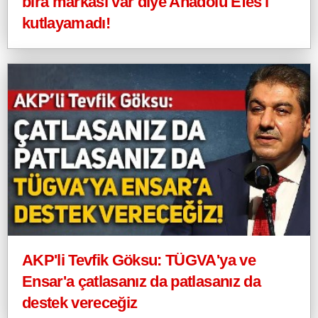
bira markası var diye Anadolu Efes'i
kutlayamadı!
AKP'li Tevfik Göksu: TÜGVA'ya ve
Ensar'a çatlasanız da patlasanız da
destek vereceğiz