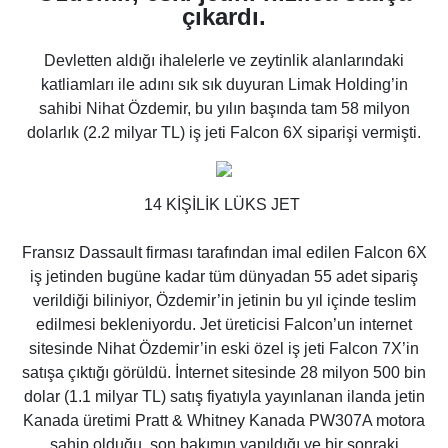
çıkardı.
Devletten aldığı ihalelerle ve zeytinlik alanlarındaki
katliamları ile adını sık sık duyuran Limak Holding’in
sahibi Nihat Özdemir, bu yılın başında tam 58 milyon
dolarlık (2.2 milyar TL) iş jeti Falcon 6X siparişi vermişti.
14 KİŞİLİK LÜKS JET
Fransız Dassault firması tarafından imal edilen Falcon 6X
iş jetinden bugüne kadar tüm dünyadan 55 adet sipariş
verildiği biliniyor, Özdemir’in jetinin bu yıl içinde teslim
edilmesi bekleniyordu. Jet üreticisi Falcon’un internet
sitesinde Nihat Özdemir’in eski özel iş jeti Falcon 7X’in
satışa çıktığı görüldü. İnternet sitesinde 28 milyon 500 bin
dolar (1.1 milyar TL) satış fiyatıyla yayınlanan ilanda jetin
Kanada üretimi Pratt & Whitney Kanada PW307A motora
sahip olduğu, son bakımın yapıldığı ve bir sonraki