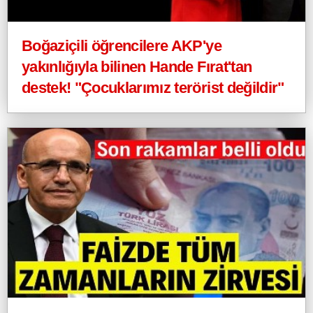
Boğaziçili öğrencilere AKP'ye
yakınlığıyla bilinen Hande Fırat'tan
destek! "Çocuklarımız terörist değildir"