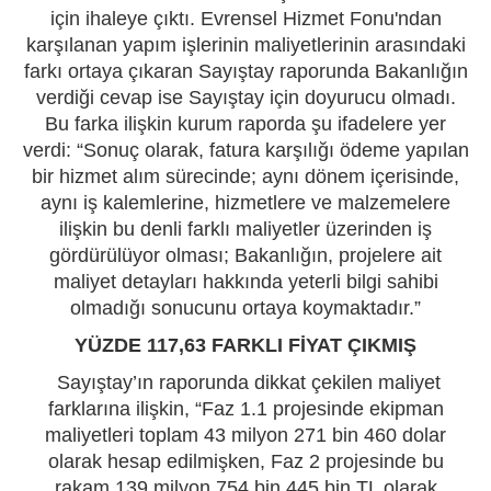
için ihaleye çıktı. Evrensel Hizmet Fonu'ndan
karşılanan yapım işlerinin maliyetlerinin arasındaki
farkı ortaya çıkaran Sayıştay raporunda Bakanlığın
verdiği cevap ise Sayıştay için doyurucu olmadı.
Bu farka ilişkin kurum raporda şu ifadelere yer
verdi: “Sonuç olarak, fatura karşılığı ödeme yapılan
bir hizmet alım sürecinde; aynı dönem içerisinde,
aynı iş kalemlerine, hizmetlere ve malzemelere
ilişkin bu denli farklı maliyetler üzerinden iş
gördürülüyor olması; Bakanlığın, projelere ait
maliyet detayları hakkında yeterli bilgi sahibi
olmadığı sonucunu ortaya koymaktadır.”
YÜZDE 117,63 FARKLI FİYAT ÇIKMIŞ
Sayıştay’ın raporunda dikkat çekilen maliyet
farklarına ilişkin, “Faz 1.1 projesinde ekipman
maliyetleri toplam 43 milyon 271 bin 460 dolar
olarak hesap edilmişken, Faz 2 projesinde bu
rakam 139 milyon 754 bin 445 bin TL olarak