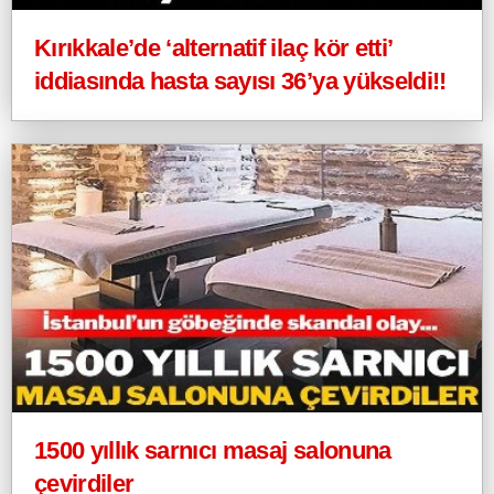
Kırıkkale’de ‘alternatif ilaç kör etti’
iddiasında hasta sayısı 36’ya yükseldi!!
1500 yıllık sarnıcı masaj salonuna
çevirdiler