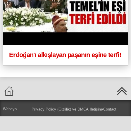
Erdoğan'ı alkışlayan paşanın eşine terfi!
Webeyo
Privacy Policy (Gizlilik) ve DMCA
İletişim/Contact