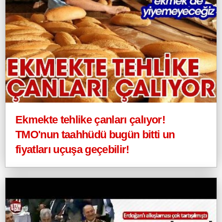
Ekmekte tehlike çanları çalıyor!
TMO'nun taahhüdü bugün bitti un
fiyatları uçuşa geçebilir!