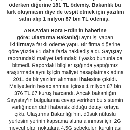
öderken diğerine 181 TL ödemiş. Bakanlık bu
fark oluşmasın diye de tespit etmek için yazılım
satın alıp 1 milyon 87 bin TL ödemiş.
ANKA'dan Bora Erdin'in haberine
göre;
Ulaştırma Bakanlığı
aynı işi yapan
iki
firma
ya farklı ödeme yaptı. Bir firma diğerine
göre yüzde 81 daha fazla hakkediş aldı. Sayıştay
raporundaki maliyet farkındaki fiyasko bununla da
bitmedi. Rapordaki bilgiler ışığında yaptığımız
araştırmada aynı iş için maliyet hesaplatmak adına
2011’de bir yazılım alınması
ihale
sine çıkıldı.
Maliyetlerin hesaplanması içinse 1 milyon 87 bin
376 TL 67 kuruş harcandı. Ancak bakanlığın
Sayıştay’ın bulgularına cevap verirken bu sistemin
varlığından dahi habersiz olduğu detayı ortaya
çıktı. Ulaştırma Bakanlığı'nın, düşük nüfuslu
yerleşim yerinin kapsama altına alınması için 2G
mevcut olan noktalara 4.5G şebekeleri kurulması