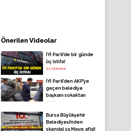
Önerilen Videolar
İYİ Parti’de bir günde
üç istifa!
22
izlenme
İYİ Parti’den AKP’ye
geçen belediye
başkanı sokaktan
gelen tepkiye cevap
50
izlenme
veremedi! 'Hakkımızı
Bursa Büyükşehir
helal etmiyoruz. Bir
Belediyesi’nden
daha sana oy yok.
skandal 19 Mayıs afişi!
Kime sordun da