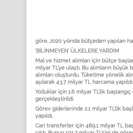
göre,
2020 yılı
nda bütçeden yapılan ha
‘
BİLİNMEYEN
’
ÜLKELERE YARDIM
Mal ve hizmet alımları için bütçe başl
milyar TL’ye ulaştı. Bu alımların büyü
alımları oluşturdu. Tüketime yönelik al
aşılarak 43.7 milyar TL harcama yapıldı
Yolluklar için 1.6 milyar TL’lik başlang
gerçekleştirildi.
Görev giderlerinde 2.1 milyar TL’lik ba
yapıldı.
Cari transferler için 489.1 milyar TL b
çıktı. Bunun 101.7 milyar TL’sini de gö