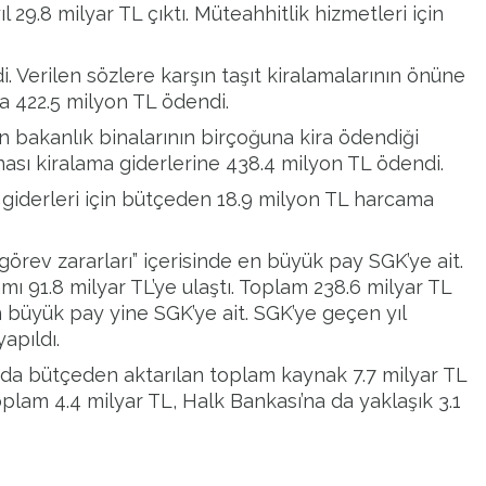
 29.8 milyar TL çıktı. Müteahhitlik hizmetleri için
i. Verilen sözlere karşın taşıt kiralamalarının önüne
ra 422.5 milyon TL ödendi.
n bakanlık binalarının birçoğuna kira ödendiği
inası kiralama giderlerine 438.4 milyon TL ödendi.
i giderleri için bütçeden 18.9 milyon TL harcama
örev zararları” içerisinde en büyük pay SGK’ye ait.
ı 91.8 milyar TL’ye ulaştı. Toplam 238.6 milyar TL
n büyük pay yine SGK’ye ait. SGK’ye geçen yıl
yapıldı.
nda bütçeden aktarılan toplam kaynak 7.7 milyar TL
plam 4.4 milyar TL, Halk Bankası’na da yaklaşık 3.1