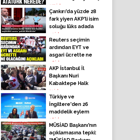
Atatürk nerede?
137
izlenme
AKP’ye geçtin?'
Çankırı'da yüzde 28
fark yiyen AKP'li isim
soluğu lüks adada
aldı: Seçime kadar
43
izlenme
Reuters seçimin
'bekle bizi Kudüs',
ardından EYT ve
seçimden sonra
asgari ücrette ne
'yallah Maldivler'
olacağını açıkladı
46
izlenme
AKP İstanbul İl
Başkanı Nuri
Kabaktepe Halk
Ekmek'te üretim
51
izlenme
Türkiye ve
yapılmadığını iddia
İngiltere'den 26
etti, yalanı ortaya
maddelik eylem
çıkınca tartışma
planı: Serbest ticaret
26
izlenme
çıkarıp davet edildiği
MÜSİAD Başkanı'nın
anlaşmasının
fabrikaya girmeden
açıklamasına tepki:
genişletilmesine
kaçtı!