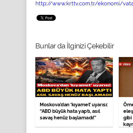
http://www.krttv.com.tr/ekonomi/va
Bunlar da İlginizi Çekebilir
Moskova’dan ‘kıyamet’ uyarısı:
Ömer
“ABD büyük hata yaptı, asıl
ele
savaş henüz başlamadı!”
gibi
kayn
aray