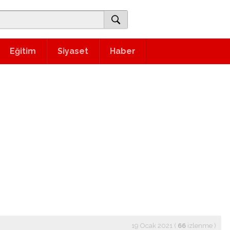
Eğitim
Siyaset
Haber
19 Ocak 2021 (
66
izlenme
)