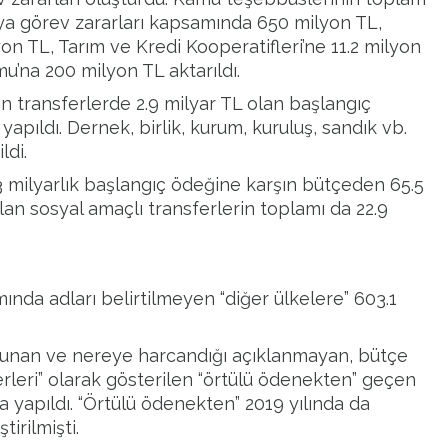
O’ya görev zararları kapsamında 650 milyon TL,
n TL, Tarım ve Kredi Kooperatifleri’ne 11.2 milyon
mu’na 200 milyon TL aktarıldı.
 transferlerde 2.9 milyar TL olan başlangıç
apıldı. Dernek, birlik, kurum, kuruluş, sandık vb.
ldi.
 milyarlık başlangıç ödeğine karşın bütçeden 65.5
ılan sosyal amaçlı transferlerin toplamı da 22.9
ında adları belirtilmeyen “diğer ülkelere” 603.1
ulunan ve nereye harcandığı açıklanmayan, bütçe
derleri” olarak gösterilen “örtülü ödenekten” geçen
 yapıldı. “Örtülü ödenekten” 2019 yılında da
irilmişti.