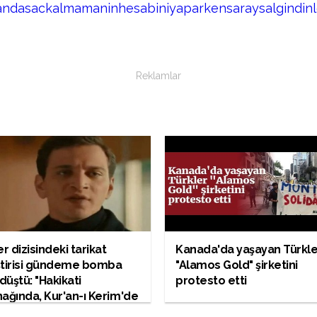
tandasackalmamaninhesabiniyaparkensaraysalgindin
Reklamlar
 dizisindeki tarikat
Kanada'da yaşayan Türkle
ştirisi gündeme bomba
"Alamos Gold" şirketini
 düştü: "Hakikati
protesto etti
ağında, Kur'an-ı Kerim'de
ın. Bu şatafatın içinde