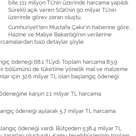
bile
111 milyon TL
’nin üzerinde harcama yapıldı.
Sürekli açık veren SGK’nin 90 milyar TL’nin
üzerinde görev zararı oluştu.
Cumhuriyet'ten Mustafa Çakır'ın haberine göre,
Hazine ve Maliye Bakanlığı’nın verilerine
rcamalardan bazı detaylar şöyle:
angıç ödeneği 68.1 TL’ydi. Toplam harcama 83.9
k bir bölümünü de tüketime yönelik mal ve malzeme
ımlar için 32.6 milyar TL olan başlangıç ödeneği
.
ıç ödeneğine karşın 2.1 milyar TL harcama
şlangıç ödeneği aşılarak 5.7 milyar TL harcama
aşlangıç ödeneği vardı. Bütçeden 538.4 milyar TL
rev zararları oluşturdu. Kamu teşebbüslerinin toplam