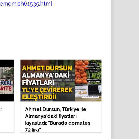
lememish61535.html
r
Ahmet Dursun, Türkiye ile
Almanya'daki fiyatları
kıyasladı: "Burada domates
72 lira"