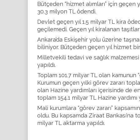
Bütçeden “hizmet alımları” için geçen yıl
30.3 milyon TL ödendi.
Devlet geçen yıl 1.5 milyar TL kira öded
geçilemedi. Geçen yıl kiralanan taşıtla
Ankara’da Eskişehir yolu üzerine taşına
biliniyor. Bütçeden geçen yıl hizmet b
Milletvekili tedavi ve sağlık malzemes
yapıldı.
Toplam 101.7 milyar TL olan kamunun “g
Kurumun geçen yılki görev zararı toplam
olan Hazine yardımları içerisinde de e
toplam 154.1 milyar TL Hazine yardımı 
Mali kurumlara “görev zararı” kapsamı
oldu. Bu kapsamda Ziraat Bankası’na to
milyar TL aktarma yapıldı.