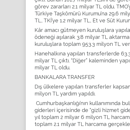
görev zararları 2.1 milyar TL oldu. TM
Türkiye Taşkömürü Kurumu’na 29.6 milyo
TL, TKİ’ye 1.2 milyar TL, Et ve Süt Kuru
Kâr amacı gütmeyen kuruluşlara yapılan
ödeneği aşılarak 3.8 milyar TL aktarma y
kuruluşlara toplam 953.3 milyon TL veri
Hanehalkına yapılan transferlerde 63.3
milyar TL çıktı. “Diğer” kaleminden yap
milyar TL oldu.
BANKALARA TRANSFER
Dış ülkelere yapılan transferler kapsam
milyon TL yardım yapıldı.
Cumhurbaşkanlığı
’nın kullanımında b
giderleri içerisinde de “gizli hizmet gi
yıl toplam 2 milyar 6 milyon TL harcama
toplam 2.1 milyar TL harcama gerçekleşt