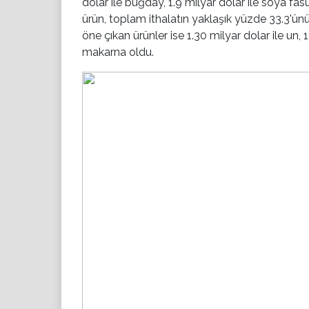
dolar ile buğday, 1.9 milyar dolar ile soya fas
ürün, toplam ithalatın yaklaşık yüzde 33.3'ünü y
öne çıkan ürünler ise 1.30 milyar dolar ile un, 
makarna oldu.