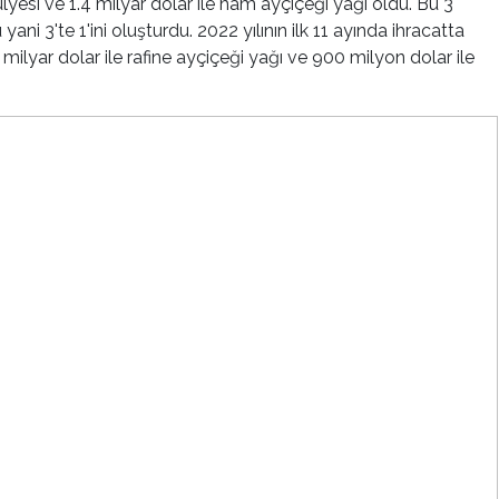
ulyesi ve 1.4 milyar dolar ile ham ayçiçeği yağı oldu. Bu 3
ani 3'te 1'ini oluşturdu. 2022 yılının ilk 11 ayında ihracatta
1 milyar dolar ile rafine ayçiçeği yağı ve 900 milyon dolar ile