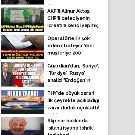
bıçak seni de
83
izlenme
AKP'li Alinur Aktaş,
kesecektir"
CHP'li belediyenin
icraatını kendi yapmış
gibi tanıttı!
74
izlenme
Operatörlerin şok
eden stratejisi: Yeni
müşteriye 200
eskisine 400 TL!
36
izlenme
Guardian'dan; 'Suriye',
'Türkiye', 'Rusya'
analizi "Erdoğan'ın
kendini beğenmişliği,
531
izlenme
THY'de büyük zarar!
Türkiye’yi Suriye’de
İlk çeyrekte açıkladığı
facianın eşiğine
zarar dudak uçuklattı!
getirdi"
69
izlenme
Akpınar hakkında
‘silahlı isyana tahrik’