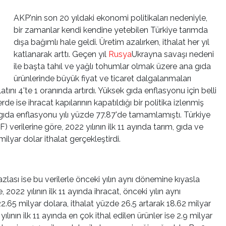
AKP'nin son 20 yıldaki ekonomi politikaları nedeniyle,
bir zamanlar kendi kendine yetebilen Türkiye tarımda
dışa bağımlı hale geldi. Üretim azalırken, ithalat her yıl
katlanarak arttı. Geçen yıl
Rusya
Ukrayna savaşı nedeni
ile başta tahıl ve yağlı tohumlar olmak üzere ana gıda
ürünlerinde büyük fiyat ve ticaret dalgalanmaları
atını 4'te 1 oranında artırdı. Yüksek gıda enflasyonu için belli
erde ise ihracat kapılarının kapatıldığı bir politika izlenmiş
ıda enflasyonu yılı yüzde 77.87'de tamamlamıştı. Türkiye
erilerine göre, 2022 yılının ilk 11 ayında tarım, gıda ve
milyar dolar ithalat gerçekleştirdi.
fazlası ise bu verilerle önceki yılın aynı dönemine kıyasla
022 yılının ilk 11 ayında ihracat, önceki yılın aynı
.65 milyar dolara, ithalat yüzde 26.5 artarak 18.62 milyar
yılının ilk 11 ayında en çok ithal edilen ürünler ise 2.9 milyar