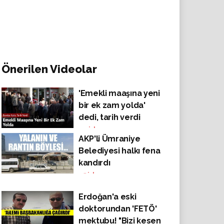
Önerilen Videolar
'Emekli maaşına yeni
bir ek zam yolda'
dedi, tarih verdi
44
izlenme
AKP'li Ümraniye
Belediyesi halkı fena
kandırdı
45
izlenme
Erdoğan'a eski
doktorundan 'FETÖ'
mektubu! "Bizi kesen