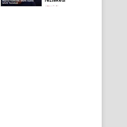
fezlekesi
1653
izlenme