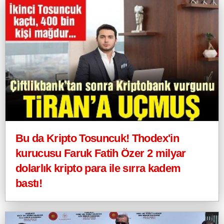
Bu da Kripto Tosuncuk! Thodex'in
kurucusu Faruk Fatih Özer 2 milyar
dolarlık kripto para ile sırra kadem
bastı!