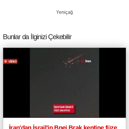
Yeniçağ
Bunlar da İlginizi Çekebilir
İran'dan İsrail'in Bnei Brak kentine füze