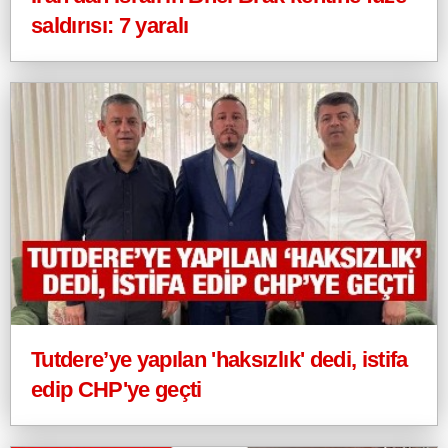
saldırısı: 7 yaralı
Tutdere’ye yapılan 'haksızlık' dedi, istifa
edip CHP'ye geçti