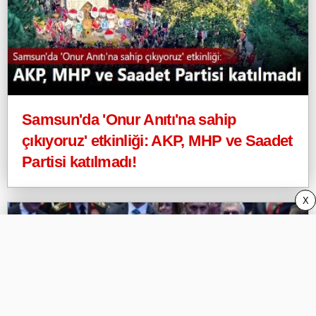
Samsun'da 'Onur Anıtı'na sahip
çıkıyoruz' etkinliği: AKP, MHP ve Saadet
Partisi katılmadı!
X